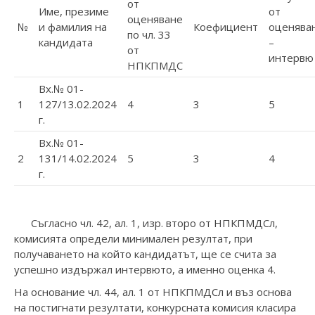
от
Име, презиме
от
оценяване
№
и фамилия на
Коефициент
оценява
по чл. 33
кандидата
–
от
интервю
НПКПМДС
Вх.№ 01-
1
127/13.02.2024
4
3
5
г.
Вх.№ 01-
2
131/14.02.2024
5
3
4
г.
Съгласно чл. 42, ал. 1, изр. второ от НПКПМДСл,
комисията определи минимален резултат, при
получаването на който кандидатът, ще се счита за
успешно издържал интервюто, а именно оценка 4.
На основание чл. 44, ал. 1 от НПКПМДСл и въз основа
на постигнати резултати, конкурсната комисия класира