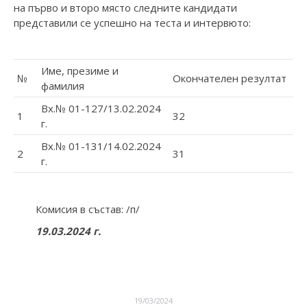
на първо и второ място следните кандидати
представили се успешно на теста и интервюто:
Име, презиме и
№
Окончателен резултат
фамилия
Вх.№ 01-127/13.02.2024
1
32
г.
Вх.№ 01-131/14.02.2024
2
31
г.
Комисия в състав: /п/
19
.03.2024 г.
19/03/2024