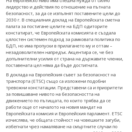
На европейско ниво има спешна нужда от силно
лидерство и действия по отношение на пътната
безопасност, за да се изпълнят поставените цели до
2030 г. В специалния доклад на Европейската сметна
палата за постигане целите на БДП одиторите
констатират, че Европейската комисията е създала
цялостен системен подход за рамковата политика по
БДП, но има пропуски в прилагането му и оттам –
незадоволителен напредък. Акцентира се, че без
допълнителни усилия от страна на държавите членки,
поставената цел няма да бъде достигната.
В доклада на Европейския съвет за безопасност на
транспорта (ETSC) също са изложени подобни
тревожни констатации. Представени са и приоритети
за повишаване нивото на безопасността на
движението по пътищата, по които трябва да се
работи още от началото на новия мандат на
Европейската комисия и Европейския парламент. ETSC
изчислява, че общата стойност на човешките загуби,
избегнати чрез намаляване на смъртните случаи по