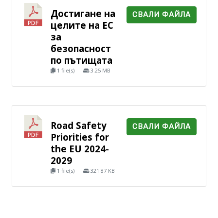
Достигане на
СВАЛИ ФАЙЛА
целите на ЕС
за
безопасност
по пътищата
1 file(s)
3.25 MB
Road Safety
СВАЛИ ФАЙЛА
Priorities for
the EU 2024-
2029
1 file(s)
321.87 KB