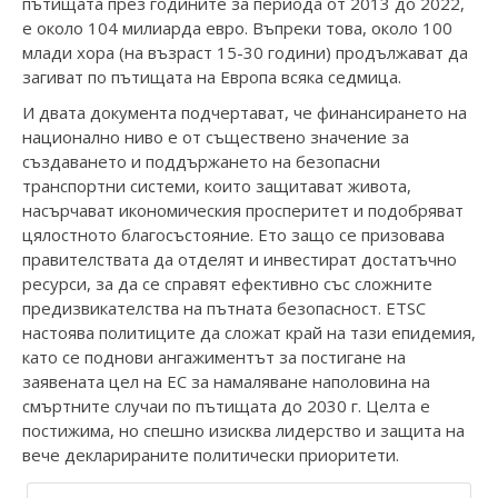
пътищата през годините за периода от 2013 до 2022,
е около 104 милиарда евро. Въпреки това, около 100
млади хора (на възраст 15-30 години) продължават да
загиват по пътищата на Европа всяка седмица.
И двата документа подчертават, че финансирането на
национално ниво е от съществено значение за
създаването и поддържането на безопасни
транспортни системи, които защитават живота,
насърчават икономическия просперитет и подобряват
цялостното благосъстояние. Ето защо се призовава
правителствата да отделят и инвестират достатъчно
ресурси, за да се справят ефективно със сложните
предизвикателства на пътната безопасност. ETSC
настоява политиците да сложат край на тази епидемия,
като се поднови ангажиментът за постигане на
заявената цел на ЕС за намаляване наполовина на
смъртните случаи по пътищата до 2030 г. Целта е
постижима, но спешно изисква лидерство и защита на
вече декларираните политически приоритети.