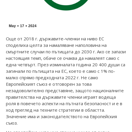
May
17
2024
Още от 2018 г. държавите-членки на ниво ЕС
споделиха целта за намаляване наполовина на
смъртните случаи по пътищата до 2030 г. Ако се запази
настоящия темп, обаче се очаква да намалеят само с
една четвърт. През изминалата година 20 400 души са
загинали по пътищата на ЕС, което е само с 1% по-
малко спрямо предходната 2022 г. Не само
Европейският съюз е отговорен за това
незадоволително представяне, защото националните
правителства на държавите членки играят водеща
роля в повечето аспекти на пътната безопасност и е в
ход преглед на техните стратегии в областта.
Значение има и законодателството на Европейския
съюз.