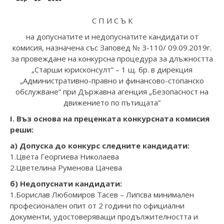
С П И С Ъ К
на допуснатите и недопуснатите кандидати от
комисия, назначена със Заповед № З-110/ 09.09.2019г.
за провеждане на конкурсна процедура за длъжността
„Старши юрисконсулт” – 1 щ. бр. в дирекция
„Административно-правно и финансово-стопанско
обслужване” при Държавна агенция „Безопасност на
движението по пътищата”
I. Въз основа на преценката конкурсната комисия
реши:
а) Допуска до конкурс следните кандидати:
1.Цвета Георгиева Николаева
2.Цветелина Руменова Цачева
б) Недопуснати кандидати:
1.Борислав Любомиров Тасев – Липсва минимален
професионален опит от 2 години по официални
документи, удостоверяващи продължителността и