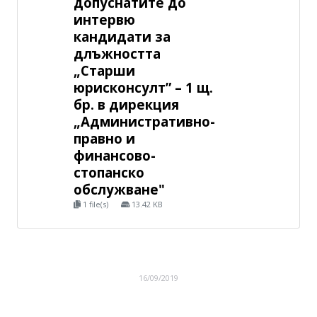
допуснатите до
интервю
кандидати за
длъжността
„Старши
юрисконсулт” – 1 щ.
бр. в дирекция
„Административно-
правно и
финансово-
стопанско
обслужване"
1 file(s)
13.42 KB
16/09/2019