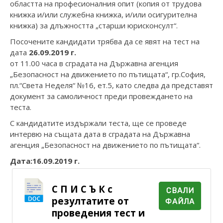
областта на професионалния опит (копия от трудова
книжка и/или служебна книжка, и/или осигурителна
книжка) за длъжността „старши юрисконсулт“.
Посочените кандидати трябва да се явят на тест на
дата
26.09.2019 г.
от 11.00 часа в сградата на Държавна агенция
„Безопасност на движението по пътищата“, гр.София,
пл.“Света Неделя“ №16, ет.5, като следва да представят
документ за самоличност преди провеждането на
теста.
С кандидатите издържали теста, ще се проведе
интервю на същата дата в сградата на Държавна
агенция „Безопасност на движението по пътищата“.
Дата:16.09.2019 г.
С П И С Ъ К с
СВАЛИ
резултатите от
ФАЙЛА
проведения тест и