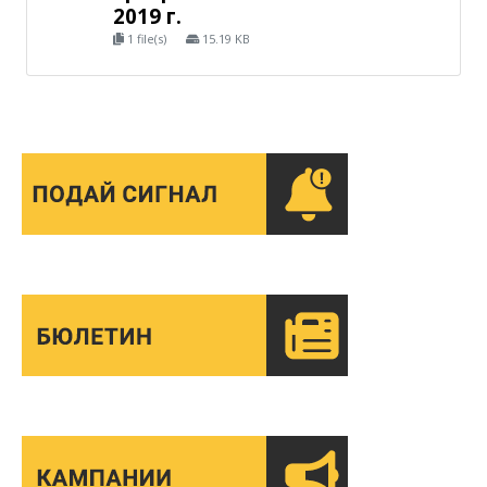
2019 г.
1 file(s)
15.19 KB