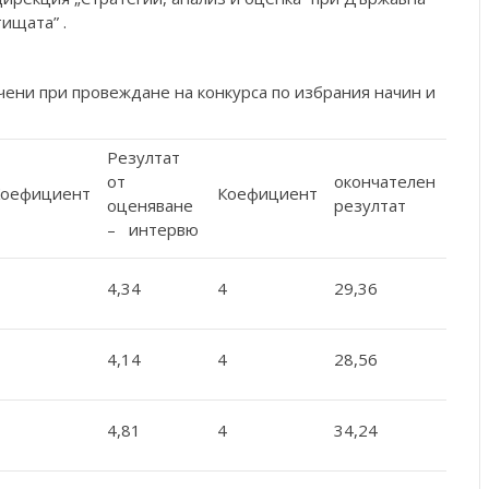
ищата” .
чени при провеждане на конкурса по избрания начин и
Резултат
от
окончателен
Коефициент
Коефициент
оценяване
резултат
– интервю
4,34
4
29,36
4,14
4
28,56
4,81
4
34,24