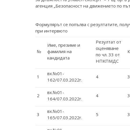
агенция „Безопасност на движението по път
Формулярът се попълва с резултатите, полу
при интервюто
Резултат от
Име, презиме и
оценяване
№
фамилия на
по чл. 33 от
кандидата
НПКПМДС
вх.№01-
1
4
3
162/07.03.2022г.
вх.№01-
2
4
3
164/07.03.2022г.
вх.№01-
3
5
3
165/07.03.2022г.