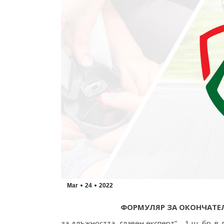
Mar
24
2022
ФОРМУЛЯР ЗА ОКОНЧАТЕ
за длъжността „главен експерт” – 1 щ. бр. 