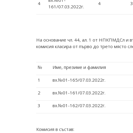
вх.№01-
4
4
3
161/07.03.2022г.
На основание чл. 44, ал. 1 от НПКПМДСл и в
комисия класира от първо до трето място с
№
Име, презиме и фамилия
1
вх.№01-165/07.03.2022г.
2
вх.№01-161/07.03.2022г.
3
вх.№01-162/07.03.2022г.
Комисия в състав: