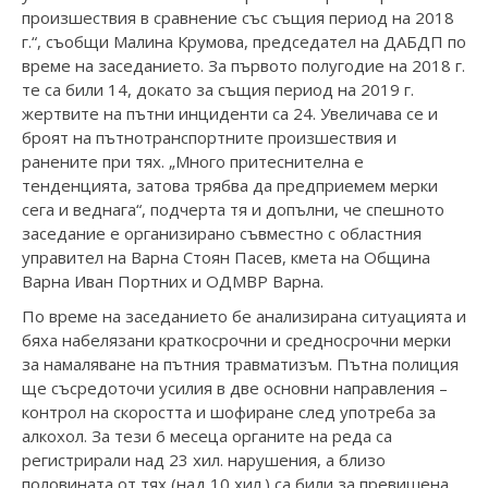
произшествия в сравнение със същия период на 2018
г.“, съобщи Малина Крумова, председател на ДАБДП по
време на заседанието. За първото полугодие на 2018 г.
те са били 14, докато за същия период на 2019 г.
жертвите на пътни инциденти са 24. Увеличава се и
броят на пътнотранспортните произшествия и
ранените при тях. „Много притеснителна е
тенденцията, затова трябва да предприемем мерки
сега и веднага“, подчерта тя и допълни, че спешното
заседание е организирано съвместно с областния
управител на Варна Стоян Пасев, кмета на Община
Варна Иван Портних и ОДМВР Варна.
По време на заседанието бе анализирана ситуацията и
бяха набелязани краткосрочни и средносрочни мерки
за намаляване на пътния травматизъм. Пътна полиция
ще съсредоточи усилия в две основни направления –
контрол на скоростта и шофиране след употреба за
алкохол. За тези 6 месеца органите на реда са
регистрирали над 23 хил. нарушения, а близо
половината от тях (над 10 хил.) са били за превишена