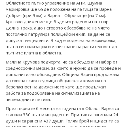
Областното пътно управление на АПИ. Шумна
маркировка ще бъде положена на пътищата Варна –
Добрич (при 9 км) и Варна – Оброчище (на 7 км).
Кръгово движение ще бъде изградено и на т.нар.
Долна Трака, а до неговото обособяване на място
постоянно патрулира полицейски екип, за да не се
допускат инциденти. В ход е подмяна на маркировка,
пътна сигнализация и изчистване на растителност до
пътните платна в областта.
Малина Крумова подчерта, че са обсъдени и набор от
средносрочни мерки, за които е нужно да се проведе и
допълнително обсъждане. Община Варна продължава
да свиква всяка седмица общинската комисия по
безопасност на движението като ще продължат
работа за подобряване на сигнализацията на
пешеходните пътеки.
През първите 6 месеца на годината в Област Варна са
станали 330 пътни инциденти. При тях са загинали 24
души и са ранени 437 души. Голям брой инциденти са
се случили в градски условия – 230, а загиналите