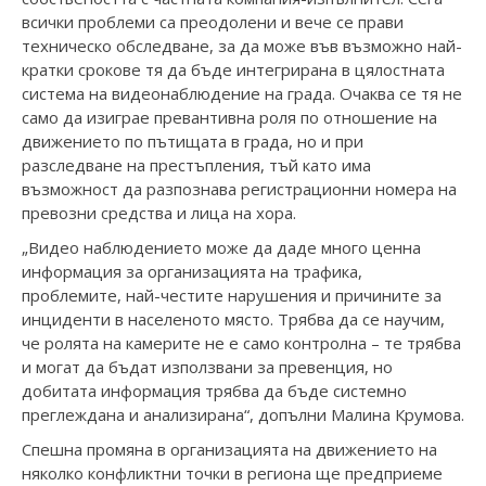
всички проблеми са преодолени и вече се прави
техническо обследване, за да може във възможно най-
кратки срокове тя да бъде интегрирана в цялостната
система на видеонаблюдение на града. Очаква се тя не
само да изиграе превантивна роля по отношение на
движението по пътищата в града, но и при
разследване на престъпления, тъй като има
възможност да разпознава регистрационни номера на
превозни средства и лица на хора.
„Видео наблюдението може да даде много ценна
информация за организацията на трафика,
проблемите, най-честите нарушения и причините за
инциденти в населеното място. Трябва да се научим,
че ролята на камерите не е само контролна – те трябва
и могат да бъдат използвани за превенция, но
добитата информация трябва да бъде системно
преглеждана и анализирана“, допълни Малина Крумова.
Спешна промяна в организацията на движението на
няколко конфликтни точки в региона ще предприеме