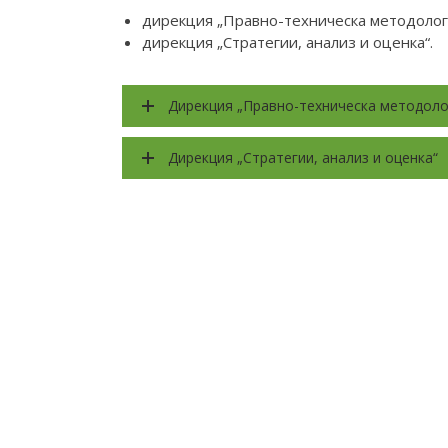
дирекция „Правно-техническа методологи
дирекция „Стратегии, анализ и оценка“.
Дирекция „Правно-техническа методоло
Дирекция „Стратегии, анализ и оценка“