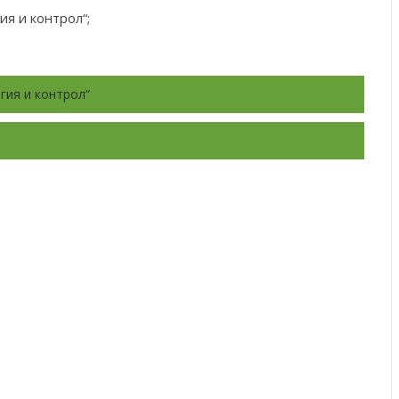
я и контрол“;
гия и контрол“