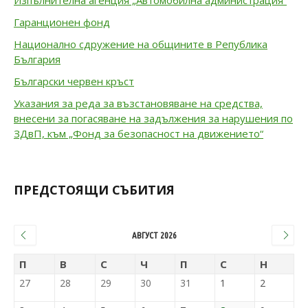
Изпълнителна агенция „Автомобилна администрация“
Гаранционен фонд
Национално сдружение на общините в Република
България
Български червен кръст
Указания за реда за възстановяване на средства,
внесени за погасяване на задължения за нарушения по
ЗДвП, към „Фонд за безопасност на движението“
ПРЕДСТОЯЩИ СЪБИТИЯ
АВГУСТ 2026
П
В
С
Ч
П
С
Н
27
28
29
30
31
1
2