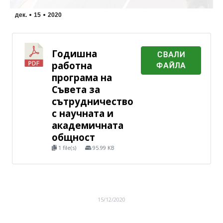
дек.
15
2020
Годишна
СВАЛИ
работна
ФАЙЛА
програма на
Съвета за
сътрудничество
с научната и
академичната
общност
1 file(s)
95.99 KB
15/12/2020