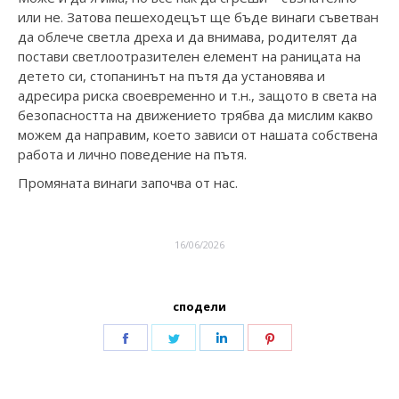
или не. Затова пешеходецът ще бъде винаги съветван
да облече светла дреха и да внимава, родителят да
постави светлоотразителен елемент на раницата на
детето си, стопанинът на пътя да установява и
адресира риска своевременно и т.н., защото в света на
безопасността на движението трябва да мислим какво
можем да направим, което зависи от нашата собствена
работа и лично поведение на пътя.
Промяната винаги започва от нас.
16/06/2026
сподели