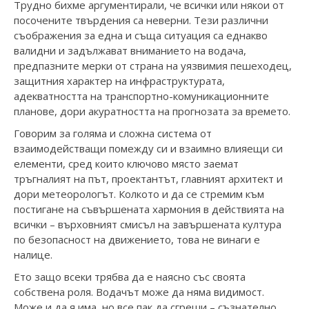
Трудно бихме аргументирали, че всички или някои от
посочените твърдения са неверни. Тези различни
съображения за една и съща ситуация са еднакво
валидни и задължават вниманието на водача,
предпазните мерки от страна на уязвимия пешеходец,
защитния характер на инфраструктурата,
адекватността на транспортно-комуникационните
планове, дори акуратността на прогнозата за времето.
Говорим за голяма и сложна система от
взаимодействащи помежду си и взаимно влияещи си
елементи, сред които ключово място заемат
тръгналият на път, проектантът, главният архитект и
дори метеорологът. Колкото и да се стремим към
постигане на съвършената хармония в действията на
всички – върховният смисъл на завършената култура
по безопасност на движението, това не винаги е
налице.
Ето защо всеки трябва да е наясно със своята
собствена роля. Водачът може да няма видимост.
Може и да я има, но все пак да сгреши – съзнателно