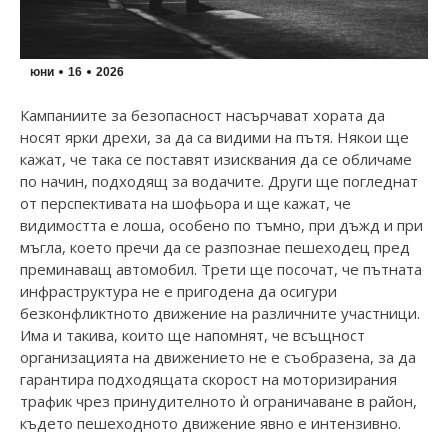
юни
16
2026
Кампаниите за безопасност насърчават хората да
носят ярки дрехи, за да са видими на пътя. Някои ще
кажат, че така се поставят изисквания да се обличаме
по начин, подходящ за водачите. Други ще погледнат
от перспективата на шофьора и ще кажат, че
видимостта е лоша, особено по тъмно, при дъжд и при
мъгла, което пречи да се разпознае пешеходец пред
преминаващ автомобил. Трети ще посочат, че пътната
инфраструктура не е пригодена да осигури
безконфликтното движение на различните участници.
Има и такива, които ще напомнят, че всъщност
организацията на движението не е съобразена, за да
гарантира подходящата скорост на моторизирания
трафик чрез принудителното ѝ ограничаване в район,
където пешеходното движение явно е интензивно.