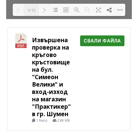
1/12
Loading PDF 34% ...
Извършена
СВАЛИ ФАЙЛА
проверка на
кръгово
кръстовище
на бул.
"Симеон
Велики" и
вход-изход
на магазин
"Практикер"
в гр. Шумен
1 file(s)
2.88 MB