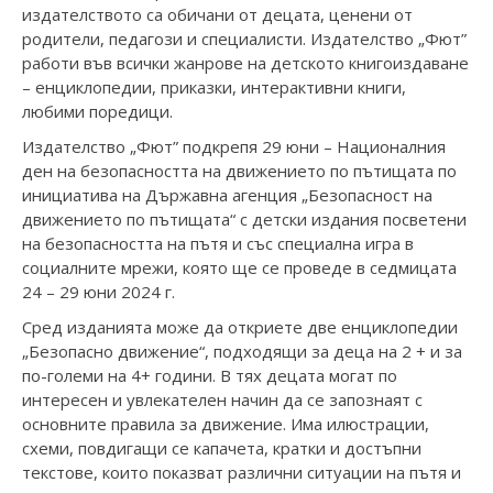
издателството са обичани от децата, ценени от
родители, педагози и специалисти. Издателство „Фют”
работи във всички жанрове на детското книгоиздаване
– енциклопедии, приказки, интерактивни книги,
любими поредици.
Издателство „Фют” подкрепя 29 юни – Националния
ден на безопасността на движението по пътищата по
инициатива на Държавна агенция „Безопасност на
движението по пътищата“ с детски издания посветени
на безопасността на пътя и със специална игра в
социалните мрежи, която ще се проведе в седмицата
24 – 29 юни 2024 г.
Сред изданията може да откриете две енциклопедии
„Безопасно движение“, подходящи за деца на 2 + и за
по-големи на 4+ години. В тях децата могат по
интересен и увлекателен начин да се запознаят с
основните правила за движение. Има илюстрации,
схеми, повдигащи се капачета, кратки и достъпни
текстове, които показват различни ситуации на пътя и