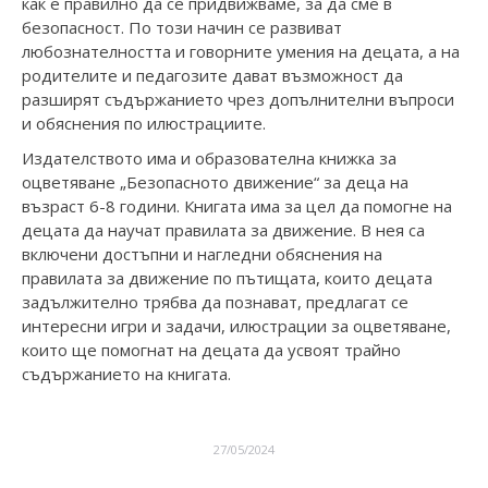
как е правилно да се придвижваме, за да сме в
безопасност. По този начин се развиват
любознателността и говорните умения на децата, а на
родителите и педагозите дават възможност да
разширят съдържанието чрез допълнителни въпроси
и обяснения по илюстрациите.
Издателството има и образователна книжка за
оцветяване „Безопасното движение“ за деца на
възраст 6-8 години. Книгата има за цел да помогне на
децата да научат правилата за движение. В нея са
включени достъпни и нагледни обяснения на
правилата за движение по пътищата, които децата
задължително трябва да познават, предлагат се
интересни игри и задачи, илюстрации за оцветяване,
които ще помогнат на децата да усвоят трайно
съдържанието на книгата.
27/05/2024