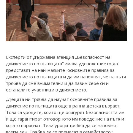
Експерти от Държавна агенция „Безопасност на
движението по пътищата“ имаха удоволствието да
представят на най-малките основните правила за
движението по пътищата и да им напомнят, че на пътя
трябва да сме внимателни и да пазим себе си и
останалите участници в движението.
„Децата ни трябва да научат основните правила за
движение по пътищата още в ранна детска възраст.
Това са уроците, които ще осигурят безопасността им
и ще гарантират отговорното им поведение на пътя и
когато пораснат. Тези уроци трябва да се напомнят
всеки ден. Трябва да се пренесат в семейството.“