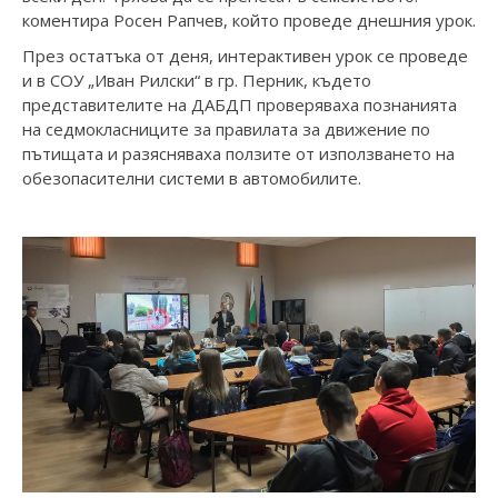
коментира Росен Рапчев, който проведе днешния урок.
През остатъка от деня, интерактивен урок се проведе
и в СОУ „Иван Рилски“ в гр. Перник, където
представителите на ДАБДП проверяваха познанията
на седмокласниците за правилата за движение по
пътищата и разясняваха ползите от използването на
обезопасителни системи в автомобилите.