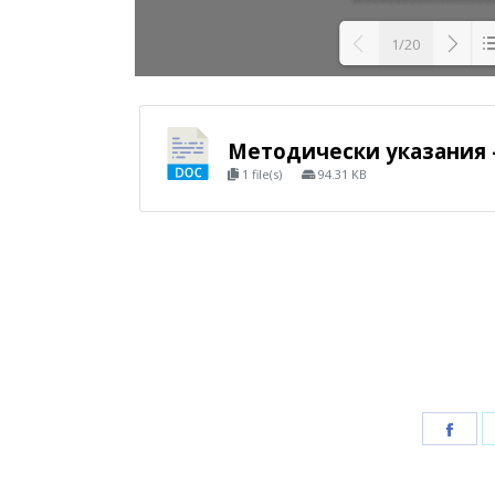
1/20
L
Методически указания -
1 file(s)
94.31 KB