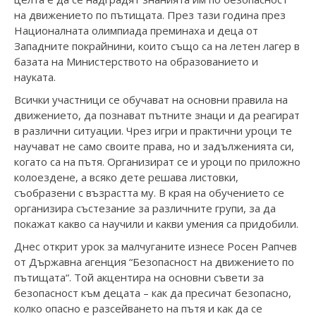
на движението по пътищата. През тази година през
Националната олимпиада преминаха и деца от
Западните покрайнини, които също са на летен лагер в
базата на Министерството на образованието и
науката.
Всички участници се обучават на основни правила на
движението, да познават пътните знаци и да реагират
в различни ситуации. Чрез игри и практични уроци те
научават не само своите права, но и задълженията си,
когато са на пътя. Организират се и уроци по приложно
колоездене, а всяко дете решава листовки,
съобразени с възрастта му. В края на обучението се
организира състезание за различните групи, за да
покажат какво са научили и какви умения са придобили.
Днес открит урок за малчуганите изнесе Росен Рапчев
от Държавна агенция “Безопасност на движението по
пътищата“. Той акцентира на основни съвети за
безопасност към децата – как да пресичат безопасно,
колко опасно е разсейването на пътя и как да се