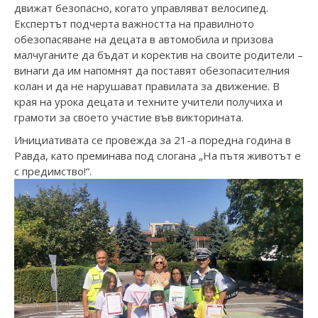
движат безопасно, когато управляват велосипед.
Експертът подчерта важността на правилното
обезопасяване на децата в автомобила и призова
малчуганите да бъдат и коректив на своите родители –
винаги да им напомнят да поставят обезопасителния
колан и да не нарушават правилата за движение. В
края на урока децата и техните учители получиха и
грамоти за своето участие във викторината.
Инициативата се провежда за 21-а поредна година в
Равда, като преминава под слогана „На пътя животът е
с предимство!“.