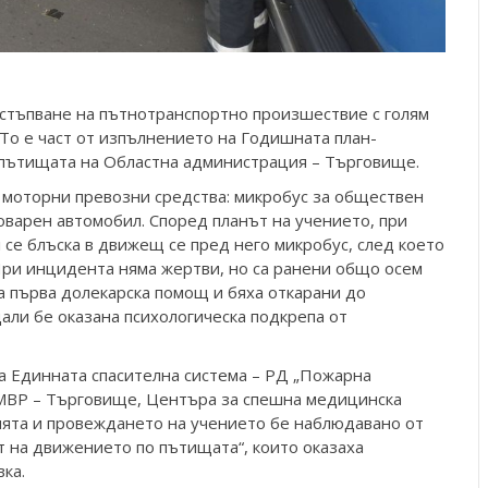
астъпване на пътнотранспортно произшествие с голям
То е част от изпълнението на Годишната план-
 пътищата на Областна администрация – Търговище.
и моторни превозни средства: микробус за обществен
оварен автомобил. Според планът на учението, при
се блъска в движещ се пред него микробус, след което
При инцидента няма жертви, но са ранени общо осем
на първа долекарска помощ и бяха откарани до
али бе оказана психологическа подкрепа от
на Единната спасителна система – РД „Пожарна
ДМВР – Търговище, Центъра за спешна медицинска
ията и провеждането на учението бе наблюдавано от
т на движението по пътищата“, които оказаха
ка.