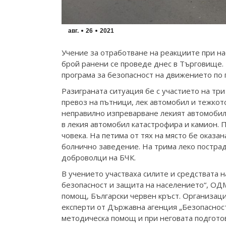
авг.
26
2021
Учение за отработване на реакциите при н
брой ранени се проведе днес в Търговище. 
програма за безопасност на движението по
Разиграната ситуация бе с участието на тр
превоз на пътници, лек автомобил и тежкот
неправилно изпреварване лекият автомобил 
в лекия автомобил катастрофира и камион. 
човека. На петима от тях на място бе оказа
болнично заведение. На трима леко пострад
доброволци на БЧК.
В учението участваха силите и средствата 
безопасност и защита на населението“, О
помощ, Български червен кръст. Организац
експерти от Държавна агенция „Безопаснос
методическа помощ и при неговата подготов