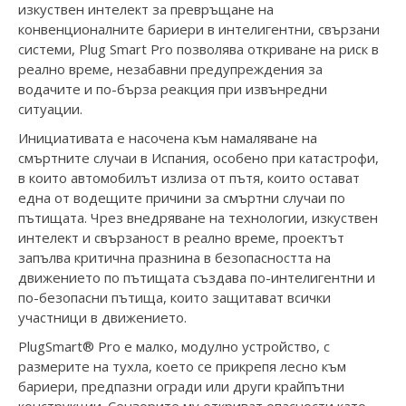
изкуствен интелект за превръщане на
конвенционалните бариери в интелигентни, свързани
системи, Plug Smart Pro позволява откриване на риск в
реално време, незабавни предупреждения за
водачите и по-бърза реакция при извънредни
ситуации.
Инициативата е насочена към намаляване на
смъртните случаи в Испания, особено при катастрофи,
в които автомобилът излиза от пътя, които остават
една от водещите причини за смъртни случаи по
пътищата. Чрез внедряване на технологии, изкуствен
интелект и свързаност в реално време, проектът
запълва критична празнина в безопасността на
движението по пътищата създава по-интелигентни и
по-безопасни пътища, които защитават всички
участници в движението.
PlugSmart® Pro е малко, модулно устройство, с
размерите на тухла, което се прикрепя лесно към
бариери, предпазни огради или други крайпътни
конструкции. Сензорите му откриват опасности като