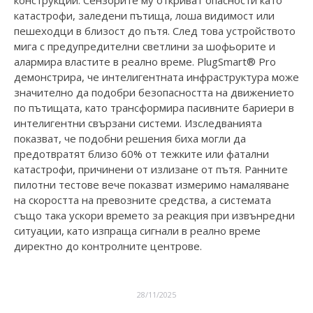
катастрофи, заледени пътища, лоша видимост или
пешеходци в близост до пътя. След това устройството
мига с предупредителни светлини за шофьорите и
алармира властите в реално време. PlugSmart® Pro
демонстрира, че интелигентната инфраструктура може
значително да подобри безопасността на движението
по пътищата, като трансформира пасивните бариери в
интелигентни свързани системи. Изследванията
показват, че подобни решения биха могли да
предотвратят близо 60% от тежките или фатални
катастрофи, причинени от излизане от пътя. Ранните
пилотни тестове вече показват измеримо намаляване
на скоростта на превозните средства, а системата
също така ускори времето за реакция при извънредни
ситуации, като изпраща сигнали в реално време
директно до контролните центрове.
28/11/2025