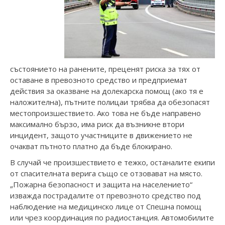
състоянието на ранените, преценят риска за тях от
оставане в превозното средство и предприемат
действия за оказване на долекарска помощ (ако тя е
наложителна), пътните полицаи трябва да обезопасят
местопроизшествието. Ако това не бъде направено
максимално бързо, има риск да възникне втори
инцидент, защото участниците в движението не
очакват пътното платно да бъде блокирано.
В случай че произшествието е тежко, останалите екипи
от спасителната верига също се отзовават на място.
„Пожарна безопасност и защита на населението“
изважда пострадалите от превозното средство под
наблюдение на медицинско лице от Спешна помощ
или чрез координация по радиостанция. Автомобилите