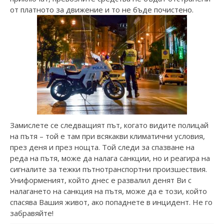
от платното за движение и то не бъде почистено.
Замислете се следващият път, когато видите полицай
на пътя – той е там при всякакви климатични условия,
през деня и през нощта. Той следи за спазване на
реда на пътя, може да налага санкции, но и реагира на
сигналите за тежки пътнотранспортни произшествия.
Униформеният, който днес е развалил денят Ви с
налагането на санкция на пътя, може да е този, който
спасява Вашия живот, ако попаднете в инцидент. Не го
забравяйте!