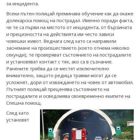
за инцидента.
Всеки пътен полицай преминава обучение как да окаже
долекарска помощ на пострадал. Именно поради факта,
че те са първи на мястото от инцидента, от бързината
и прецизността на действията им често зависи
човешки живот. Веднага след като са направили
заснемане на произшествието (което отнема няколко
секунди), те проверяват състоянието на пострадалите
и установяват контакт с тях, ако са в съзнание.
Ранените трябва да се местят изключително
внимателно, защото редица травми могат да се
усложнят, дори от изваждането на човек от автомобил.
Пътният полицай преценява състоянието на
пострадалите и осведомява своевременно екипите на
Спешна помощ.
След като
установят