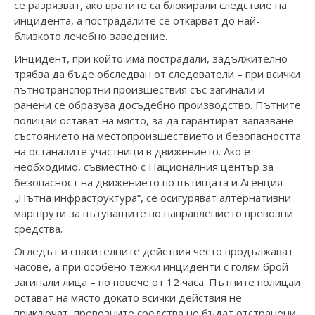
се разрязват, ако вратите са блокирали следствие на
инцидента, а пострадалите се откарват до най-
близкото лечебно заведение.
Инцидент, при който има пострадали, задължително
трябва да бъде обследван от следователи – при всички
пътнотранспортни произшествия със загинали и
ранени се образува досъдебно производство. Пътните
полицаи остават на място, за да гарантират запазване
състоянието на местопроизшествието и безопасността
на останалите участници в движението. Ако е
необходимо, съвместно с Националния център за
безопасност на движението по пътищата и Агенция
„Пътна инфраструктура“, се осигуряват алтернативни
маршрути за пътуващите по направлението превозни
средства.
Огледът и спасителните действия често продължават
часове, а при особено тежки инциденти с голям брой
загинали лица – по повече от 12 часа. Пътните полицаи
остават на място докато всички действия не
приключат, превозните средства не бъдат отстранени