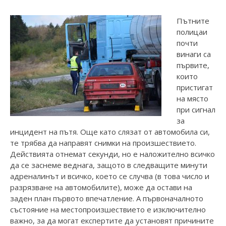
Пътните
полицаи
почти
винаги са
първите,
които
пристигат
на място
при сигнал
за
инцидент на пътя. Още като слязат от автомобила си,
те трябва да направят снимки на произшествието.
Действията отнемат секунди, но е наложително всичко
да се заснеме веднага, защото в следващите минути
адреналинът и всичко, което се случва (в това число и
разрязване на автомобилите), може да остави на
заден план първото впечатление. А първоначалното
състояние на местопроизшествието е изключително
важно, за да могат експертите да установят причините