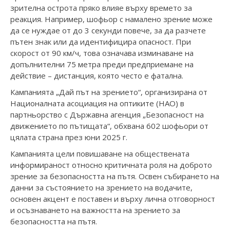
зрителна острота пряко влияе върху времето за
реакция. Например, шофьор с намалено зрение може
да се нуждае от до 3 секунди повече, за да разчете
пътен знак или да идентифицира опасност. При
скорост от 90 км/ч, това означава изминаване на
допълнителни 75 метра преди предприемане на
действие – дистанция, която често е фатална.
Кампанията „Дай път на зрението“, организирана от
Националната асоциация на оптиките (НАО) в
партньорство с Държавна агенция „Безопасност на
движението по пътищата“, обхвана 602 шофьори от
цялата страна през юни 2025 г.
Кампанията цели повишаване на обществената
информираност относно критичната роля на доброто
зрение за безопасността на пътя. Освен събирането на
данни за състоянието на зрението на водачите,
основен акцент е поставен и върху лична отговорност
и осъзнаването на важността на зрението за
безопасността на пътя.