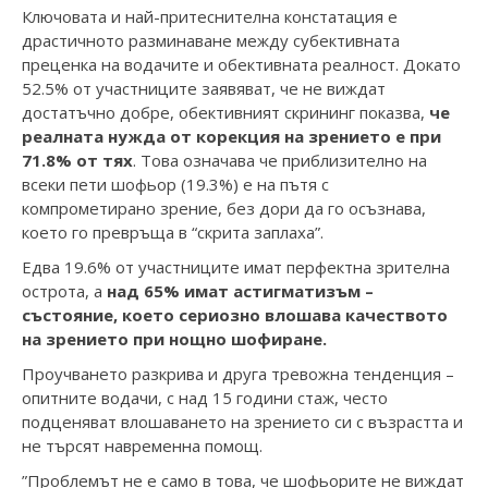
Ключовата и най-притеснителна констатация е
драстичното разминаване между субективната
преценка на водачите и обективната реалност. Докато
52.5% от участниците заявяват, че не виждат
достатъчно добре, обективният скрининг показва,
че
реалната нужда от корекция на зрението е при
71.8% от тях
. Това означава че приблизително на
всеки пети шофьор (19.3%) е на пътя с
компрометирано зрение, без дори да го осъзнава,
което го превръща в “скрита заплаха”.
Едва 19.6% от участниците имат перфектна зрителна
острота, а
над 65% имат астигматизъм –
състояние, което сериозно влошава качеството
на зрението при нощно шофиране.
Проучването разкрива и друга тревожна тенденция –
опитните водачи, с над 15 години стаж, често
подценяват влошаването на зрението си с възрастта и
не търсят навременна помощ.
”Проблемът не е само в това, че шофьорите не виждат