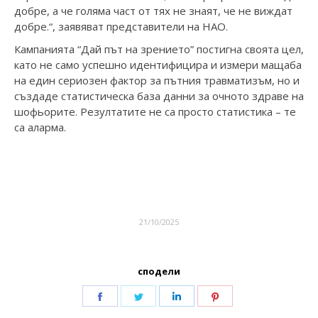
добре, а че голяма част от тях не знаят, че не виждат
добре.“, заявяват представители на НАО.
Кампанията “Дай път на зрението” постигна своята цел,
като не само успешно идентифицира и измери мащаба
на един сериозен фактор за пътния травматизъм, но и
създаде статистическа база данни за очното здраве на
шофьорите. Резултатите не са просто статистика – те
са аларма.
21/10/2025
сподели