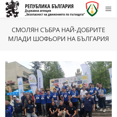
CМOЛЯН CЪБPA НAЙ-ДOБPИТE
МЛAДИ ШOФЬOPИ НA БЪЛГAPИЯ