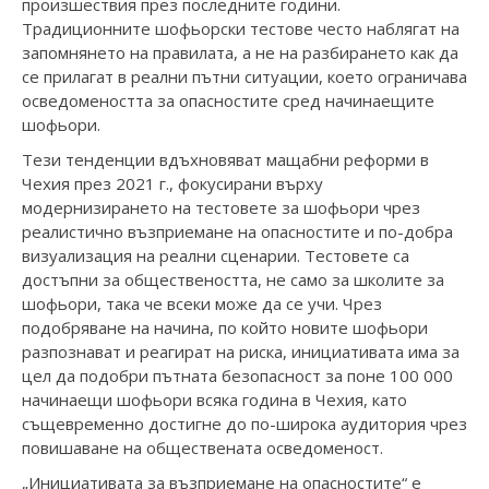
произшествия през последните години.
Традиционните шофьорски тестове често наблягат на
запомнянето на правилата, а не на разбирането как да
се прилагат в реални пътни ситуации, което ограничава
осведомеността за опасностите сред начинаещите
шофьори.
Тези тенденции вдъхновяват мащабни реформи в
Чехия през 2021 г., фокусирани върху
модернизирането на тестовете за шофьори чрез
реалистично възприемане на опасностите и по-добра
визуализация на реални сценарии. Тестовете са
достъпни за обществеността, не само за школите за
шофьори, така че всеки може да се учи. Чрез
подобряване на начина, по който новите шофьори
разпознават и реагират на риска, инициативата има за
цел да подобри пътната безопасност за поне 100 000
начинаещи шофьори всяка година в Чехия, като
същевременно достигне до по-широка аудитория чрез
повишаване на обществената осведоменост.
„Инициативата за възприемане на опасностите“ е