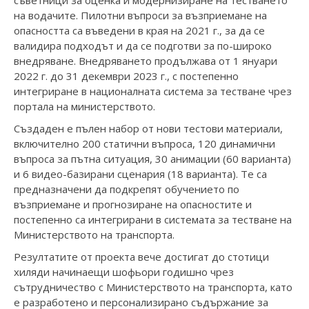
съветници за оценка и модернизиране на тестването
на водачите. Пилотни въпроси за възприемане на
опасността са въведени в края на 2021 г., за да се
валидира подходът и да се подготви за по-широко
внедряване. Внедряването продължава от 1 януари
2022 г. до 31 декември 2023 г., с постепенно
интегриране в националната система за тестване чрез
портала на министерството.
Създаден е пълен набор от нови тестови материали,
включително 200 статични въпроса, 120 динамични
въпроса за пътна ситуация, 30 анимации (60 варианта)
и 6 видео-базирани сценария (18 варианта). Те са
предназначени да подкрепят обучението по
възприемане и прогнозиране на опасностите и
постепенно са интегрирани в системата за тестване на
Министерството на транспорта.
Резултатите от проекта вече достигат до стотици
хиляди начинаещи шофьори годишно чрез
сътрудничество с Министерството на транспорта, като
е разработено и персонализирано съдържание за