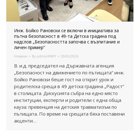
Инж. Бойко Рановски се включи в инициатива за
пътна безопасност в 49-та Детска градина под
надслов „Безопасността започва с възпитание и
личен пример“
Новини
By
adminXNRY
20/02/2026
В. и.д. председател на Държавната агенция
„Безопасност на движението по пътищата“ инж.
Бойко Рановски беше гост на открит урок и
родителска среща в 49 детска градина „Радост“
в столицата. Дискусията събра на едно място
институции, експерти и родители с една обща
кауза: превенция на детския травматизъм по
пътищата. По време на срещата бяха поставени
акценти…