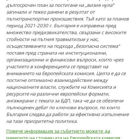
дългосрочен план за постигане на „визия нула“
загинали и тежко ранени в резултат от
пътнотранспортни произшествия. Тъй като за планов
период 2021-2030 г. България е изправена пред
множество предизвикателства, свързани с високите
стойности на пътния травматизъм у нас,
осъществяването на подхода „безопасна система“
поставя пред страната ни институционални,
организационни и финансови въпроси, които чрез
участието в конференцията се представят на
вниманието на Европейската комисия. Целта е да се
постигне оптимално взаимодействие между
националните власти, службите на Комисията и
ресурсите на различни европейски формати,
ангажирани с темата за БДП, така че да се обезпечи
пълноценен дебат по ключови въпроси, по които
България следва да работи за ефективно изпълнение
на тази приоритетна политика.
Повече информация за събитието можете да
намерите на страницата на Европейската комисия.