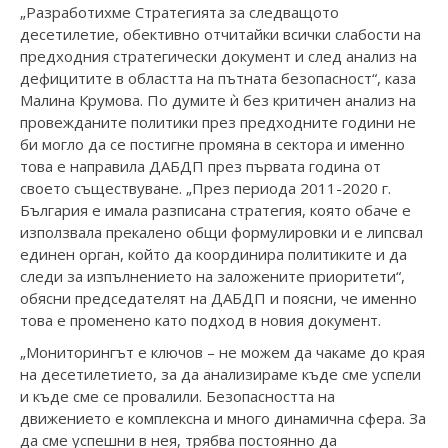
„Разработихме Стратегията за следващото
десетилетие, обективно отчитайки всички слабости на
предходния стратегически документ и след анализ на
дефицитите в областта на пътната безопасност“, каза
Малина Крумова. По думите ѝ без критичен анализ на
провежданите политики през предходните години не
би могло да се постигне промяна в сектора и именно
това е направила ДАБДП през първата година от
своето съществуване. „През периода 2011-2020 г.
България е имала разписана стратегия, която обаче е
използвала прекалено общи формулировки и е липсвал
единен орган, който да координира политиките и да
следи за изпълнението на заложените приоритети“,
обясни председателят на ДАБДП и поясни, че именно
това е променено като подход в новия документ.
„Мониторингът е ключов – не можем да чакаме до края
на десетилетието, за да анализираме къде сме успели
и къде сме се провалили. Безопасността на
движението е комплексна и много динамична сфера. За
да сме успешни в нея, трябва постоянно да