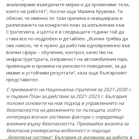
анализираме въведените мерки и да променяме тези,
които не работят“, посочи още Малина Крумова. Тя
обясни, че именно по тази причина е инициирала и
разписването на конкретен план за изпълнение към
Стратегията, а целта е в следващите години той да
става все по-подробен и детайлен. „Всички трябва да
сме наясно, че е нужно да работим едновременно във
всички сфери – обучение, контрол, качество на
инфраструктурата, изправност на автомобилния парк,
превенция и промяна на рисковото поведение, за да
имаме и устойчиви резултати“, каза още българският
представител.
С приемането на Национална стратегия за 2021-2030 г.
и първия План за действие за 2021-2023 г. България
положи основите на нов подход в управлението на
безопасността на движението по пътищата, който
интегрира всички системни фактори с определящо
влияние върху безопасността. Приемайки визията за
безопасна универсална мобилност и подхода
„безопасна система“, България се ангажира да работи в