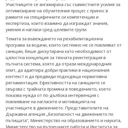
Участниците се ангажираха със съвместните усилия за
оптимизиране на обучителния процес с принос в
рамките на специфичните си компетенции и
експертиза, които взаимно да изграждат знания,
умения и нагласи сред целевите групи.
Темата за въвеждането на рехабилитационна
програма за водачи, които системно не се повлияват от
санкции, беше дискутирана като необходимост от
цялостна концепция за тяхната реинтеграция в
пътната система, която да отрази международния
опит, да адаптира добри практики в националния
контекст и да предвиди подходяща нормативна
регламентация. Ефективността на санкциите се
свързва с трайната промяна в поведението, което
показва нужда от по-дълбока интервенция с
повлияване на нагласите и мотивацията на
участниците в движението. Представителите на
Държавна агенция „Безопасност на движението по
пътищата“, Министерство на образованието и науката,
Министерство на вътрешните работи и Института за