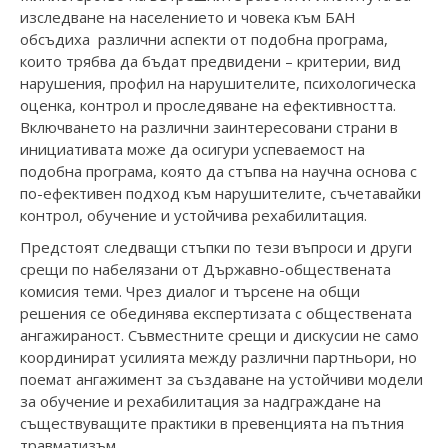
изследване на населението и човека към БАН
обсъдиха различни аспекти от подобна програма,
които трябва да бъдат предвидени – критерии, вид
нарушения, профил на нарушителите, психологическа
оценка, контрол и проследяване на ефективността.
Включването на различни заинтересовани страни в
инициативата може да осигури успеваемост на
подобна програма, която да стъпва на научна основа с
по-ефективен подход към нарушителите, съчетавайки
контрол, обучение и устойчива рехабилитация.
Предстоят следващи стъпки по тези въпроси и други
срещи по набелязани от Държавно-обществената
комисия теми. Чрез диалог и търсене на общи
решения се обединява експертизата с обществената
ангажираност. Съвместните срещи и дискусии не само
координират усилията между различни партньори, но
поемат ангажимент за създаване на устойчиви модели
за обучение и рехабилитация за надграждане на
съществуващите практики в превенцията на пътния
травматизъм.