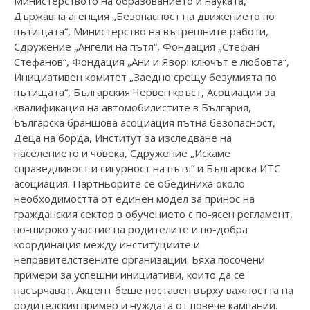
Министерството на образованието и науката,
Държавна агенция „Безопасност на движението по
пътищата“, Министерство на вътрешните работи,
Сдружение „Ангели на пътя“, Фондация „Стефан
Стефанов“, Фондация „Ани и Явор: ключът е любовта“,
Инициативен комитет „Заедно срещу безумията по
пътищата“, Българския Червен кръст, Асоциация за
квалификация на автомобилистите в България,
Българска браншова асоциация пътна безопасност,
Деца на борда, Институт за изследване на
населението и човека, Сдружение „Искаме
справедливост и сигурност на пътя“ и Българска ИТС
асоциация. Партньорите се обединиха около
необходимостта от единен модел за принос на
гражданския сектор в обучението с по-ясен регламент,
по-широко участие на родителите и по-добра
координация между институциите и
неправителствените организации. Бяха посочени
примери за успешни инициативи, които да се
насърчават. Акцент беше поставен върху важността на
родителския пример и нуждата от повече кампании.