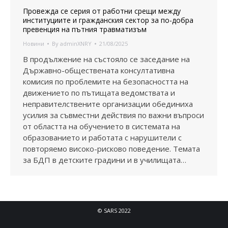
Провежда се серия от работни срещи между
институциите и гражданския сектор за по-добра
превенция на пътния травматизъм
Новини
By
adminXNRY
21/08/2025
В продължение на състояло се заседание на
Държавно-обществената консултативна
комисия по проблемите на безопасността на
движението по пътищата ведомствата и
неправителствените организации обединиха
усилия за съвместни действия по важни въпроси
от областта на обучението в системата на
образованието и работата с нарушители с
повторяемо високо-рисково поведение. Темата
за БДП в детските градини и в училищата…
© SARS 2022