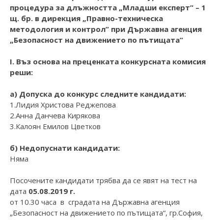
процедура за длъжността „Младши експерт” – 1
щ. бр. в дирекция „Правно-техническа
методология и контрол” при Държавна агенция
„Безопасност на движението по пътищата”
I. Въз основа на преценката конкурсната комисия
реши:
а) Допуска до конкурс следните кандидати:
1.Лидия Христова Реджепова
2.Анна Данчева Кирякова
3.Калоян Емилов Цветков
б) Недопуснати кандидати:
Няма
Посочените кандидати трябва да се явят на тест на
дата
05.08.2019 г.
от 10.30 часа в сградата на Държавна агенция
„Безопасност на движението по пътищата“, гр.София,