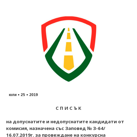
юли
25
2019
С П И С Ъ К
на допуснатите и недопуснатите кандидати от
комисия, назначена със Заповед № З-64/
16.07.2019г. за провеждане на конкурсна