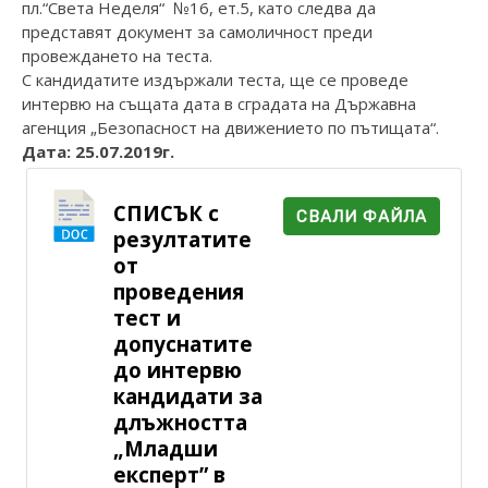
пл.“Света Неделя“ №16, ет.5, като следва да
представят документ за самоличност преди
провеждането на теста.
С кандидатите издържали теста, ще се проведе
интервю на същата дата в сградата на Държавна
агенция „Безопасност на движението по пътищата“.
Дата: 25.07.2019г.
СПИСЪК с
СВАЛИ ФАЙЛА
резултатите
от
проведения
тест и
допуснатите
до интервю
кандидати за
длъжността
„Младши
експерт” в