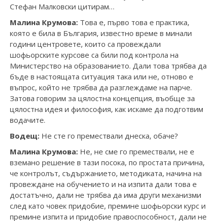
Стефан Малковски цитирам…
Малина Крумова:
Това е, първо това е практика,
която е била в България, известно време в минали
години центровете, които са провеждали
шофьорските курсове са били под контрола на
Министерство на образованието. Дали това трябва да
бъде в настоящата ситуация така или не, отново е
въпрос, който не трябва да разглеждаме на парче.
Затова говорим за цялостна концепция, въобще за
цялостна идея и философия, как искаме да подготвим
водачите.
Водещ:
Не сте го премествали днеска, обаче?
Малина Крумова:
Не, не сме го премествали, не е
вземано решение в тази посока, по простата причина,
че контролът, съдържанието, методиката, начина на
провеждане на обучението и на изпита дали това е
достатъчно, дали не трябва да има други механизми
след като човек придобие, премине шофьорски курс и
премине изпита и придобие правоспособност, дали не