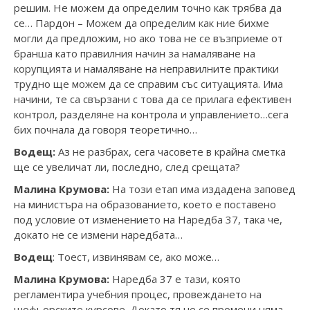
решим. Не можем да определим точно как трябва да
се… Пардон – Можем да определим как ние бихме
могли да предложим, но ако това не се възприеме от
бранша като правилния начин за намаляване на
корупцията и намаляване на неправилните практики
трудно ще можем да се справим със ситуацията. Има
начини, те са свързани с това да се прилага ефективен
контрол, разделяне на контрола и управлението…сега
бих почнала да говоря теоретично…
Водещ:
Аз не разбрах, сега часовете в крайна сметка
ще се увеличат ли, последно, след срещата?
Малина Крумова:
На този етап има издадена заповед
на министъра на образованието, което е поставено
под условие от изменението на Наредба 37, така че,
докато не се измени наредбата…
Водещ
: Тоест, извинявам се, ако може…
Малина Крумова:
Наредба 37 е тази, която
регламентира учебния процес, провеждането на
шофьорските курсове. Докато тя не се промени няма