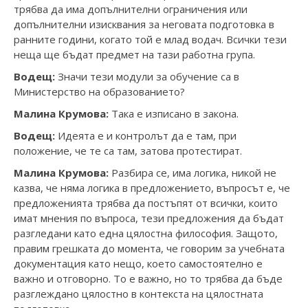
трябва да има допълнителни ограничения или
допълнителни изисквания за неговата подготовка в
ранните години, когато той е млад водач. Всички тези
неща ще бъдат предмет на тази работна група.
Водещ:
Значи тези модули за обучение са в
Министерство на образованието?
Малина Крумова:
Така е изписано в закона.
Водещ:
Идеята е и контролът да е там, при
положение, че те са там, затова протестират.
Малина Крумова:
Разбира се, има логика, никой не
казва, че няма логика в предложението, въпросът е, че
предложенията трябва да постъпят от всички, които
имат мнения по въпроса, тези предложения да бъдат
разгледани като една цялостна философия. Защото,
правим грешката до момента, че говорим за учебната
документация като нещо, което самостоятелно е
важно и отговорно. То е важно, но то трябва да бъде
разглеждано цялостно в контекста на цялостната