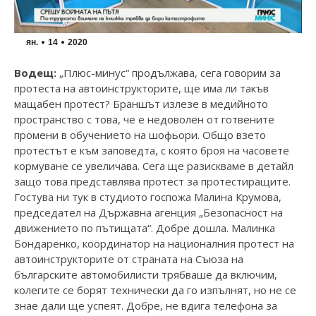
ян.
14
2020
Водещ:
„Плюс-минус“ продължава, сега говорим за
протеста на автоинструкторите, ще има ли такъв
мащабен протест? Браншът излезе в медийното
пространство с това, че е недоволен от готвените
промени в обучението на шофьори. Общо взето
протестът е към заповедта, с която броя на часовете
кормуване се увеличава. Сега ще разискваме в детайл
защо това представлява протест за протестиращите.
Гостува ни тук в студиото госпожа Малина Крумова,
председател на Държавна агенция „Безопасност на
движението по пътищата“. Добре дошла. Малинка
Бондаренко, координатор на националния протест на
автоинструкторите от страната на Съюза на
българските автомобилисти трябваше да включим,
колегите се борят технически да го изпълнят, но не се
знае дали ще успеят. Добре, не вдига телефона за