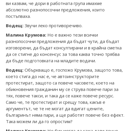
ви казвам, че дори в работната група имахме
абсолютно разнопосочни предложения, които
постъпваха.
Водещ:
Звучи леко противоречиво.
Малина Крумова:
Но е важно тези всички
разнопосочни предложения да бъдат чути, да бъдат
изговорени, да бъдат консултирани и в крайна сметка
да се стигне до консенсус за това каква точно трябва
да бъде подготовката на младите водачи.
Водещ:
Объркващо е, госпожо Крумова, защото това,
което стига до нас е, че автоинструкторите
протестират, защото са повече часовете, което на
обикновения гражданин му се струва повече пари за
тях, повече такси, и така да се каже повече ресурс.
Само че, те протестират и срещу това, какъв е
аргументът, че те не могат да вдигат цените,
българинът няма пари, а ще работят повече без ефект.
Така можем ли да го опростим?
Малина Крумова:
Не бих могла да кажа дали точно