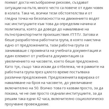
поемат доста несъобразени рискове, създават
ситуации на пътя, много често са повече от един човек
в колата. Така че, всички тези обстоятелства и от
гледна точка на безопасността на движението водят
нас институциите към това да определим начина и
политиката, която да доведе до намаляване на
пътнотранспортните произшествия /ПТП/. Затова и
беше разработена работната група, в която наистина
едно от предложенията, тази работна група се
занимаваше с промяната на учебната документация и
един елемент от учебната документация са
увеличението на часовете, което беше предложено.
Като тук, също така искам да отбележа, че в рамките на
работната група през цялото време постъпваха
различни предложения. Предложенията варираха от
намаляване на броя на часовете, до увеличаване
включително на 50. Всичко това го казвам просто, за да
покажа, че не сме просто седнали институциите, за да
решим така едни 42 часа, включително социологическо
проучване провеждахме.