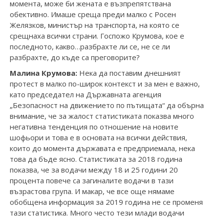
момента, може би жената е възпрепятствана
обективно. Имаше среща преди малко с Росен
Желязков, министър на транспорта, на която се
срещнаха всички страни. Госпожо Крумова, кое е
последното, какво…разбрахте ли се, не се ли
разбрахте, до къде са преговорите?
Малина Крумова:
Нека да поставим днешният
протест в малко по-широк контекст и за мен е важно,
като председател на Държавната агенция
„Безопасност на движението по пътищата“ да обърна
внимание, че за жалост статистиката показва много
негативна тенденция по отношение на новите
шофьори и това е в основата на всички действия,
които до момента държавата е предприемала, нека
това да бъде ясно. Статистиката за 2018 година
показва, че за водачи между 18 и 25 години 20
процента повече са загиналите водачи в тази
възрастова група. И макар, че все още нямаме
обобщена информация за 2019 година не се променя
тази статистика. Много често тези млади водачи