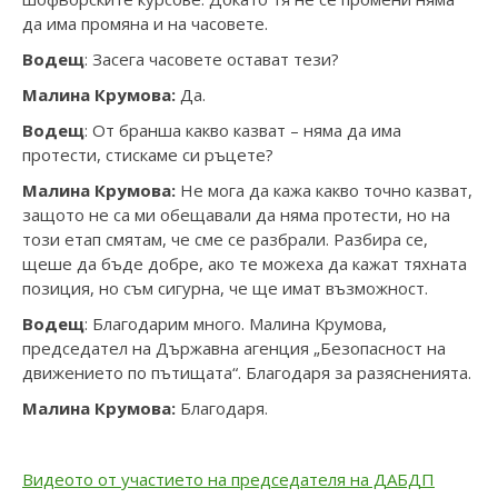
да има промяна и на часовете.
Водещ
: Засега часовете остават тези?
Малина Крумова:
Да.
Водещ
: От бранша какво казват – няма да има
протести, стискаме си ръцете?
Малина Крумова:
Не мога да кажа какво точно казват,
защото не са ми обещавали да няма протести, но на
този етап смятам, че сме се разбрали. Разбира се,
щеше да бъде добре, ако те можеха да кажат тяхната
позиция, но съм сигурна, че ще имат възможност.
Водещ
: Благодарим много. Малина Крумова,
председател на Държавна агенция „Безопасност на
движението по пътищата“. Благодаря за разясненията.
Малина Крумова:
Благодаря.
Видеото от участието на председателя на ДАБДП