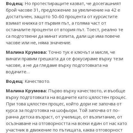
Водещ
: Но протестиращите казват, че досегашният
брой часове 31, предложение за увеличение на 42 е
достатъчен, защото 50-60 процента от курсистите
взимат книжка от първия път, а голяма част от
останалите проценти от втория път. Тоест, реално те
са подготвени да минат изпита, дали ще има повече
часове или не, няма значение.
Малина Крумова:
Точно тук е ключът и мисля, че
винаги правим грешката да се фокусираме върху тези
часове, а не да гледаме върху подготовката на
водачите…
Водещ
: Качеството.
Малина Крумова:
Първо върху качеството, и въобще
върху подготовката на водачите като цялостен процес.
При това цялостен процес, който дори не започва от
курса за подготовка на шофьори. Той започва от по-
ранна детска възраст, от училище, от възпитание, от
осъзнаване на отговорността на всеки един от нас като
участник в движение по пътищата, каква отговорност