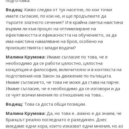
подготовка.
Водещ:
Какво следва от тук насетне, по кои точки
имате съгласие, по кои не, и ще продължите да
търсите златното сечение? И в крайна сметка наистина
вървим ли към процес на оптимизиране на
ефективността и ефикасността на обучението, за да
има наистина намаляване на броя, особено на
произшествията с млади водачи?
Малина Крумова:
Имаме съгласие по това, че е
необходимо да се работи цялостно, цялостна
концепция и философия, включително и в контекста на
подготвения нов Закон за движение по пътищата.
Имаме съгласието, че това не може да става на парче.
Имаме съгласие, че е необходимо да се изговори и да
се чуят всички мнения по отношение на това…
Водещ:
Това са доста общи позиции.
Малина Крумова:
Да, но това е…важно е да знаем, че
браншът реално погледнато е разединен. Днес
виждаме едни хора, които изказват едни мнения, но аз