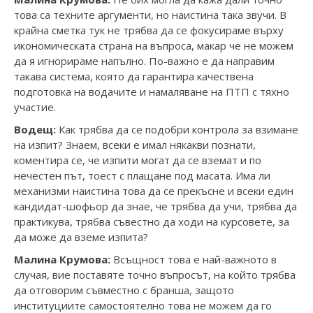
това са техните аргументи, но наистина така звучи. В
крайна сметка тук не трябва да се фокусираме върху
икономическата страна на въпроса, макар че не можем
да я игнорираме напълно. По-важно е да направим
такава система, която да гарантира качествена
подготовка на водачите и намаляване на ПТП с тяхно
участие.
Водещ:
Как трябва да се подобри контрола за взимане
на изпит? Знаем, всеки е имал някакви познати,
коментира се, че изпити могат да се вземат и по
нечестен път, тоест с плащане под масата. Има ли
механизми наистина това да се прекъсне и всеки един
кандидат-шофьор да знае, че трябва да учи, трябва да
практикува, трябва съвестно да ходи на курсовете, за
да може да вземе изпита?
Малина Крумова:
Всъщност това е най-важното в
случая, вие поставяте точно въпросът, на който трябва
да отговорим съвместно с бранша, защото
институциите самостоятелно това не можем да го