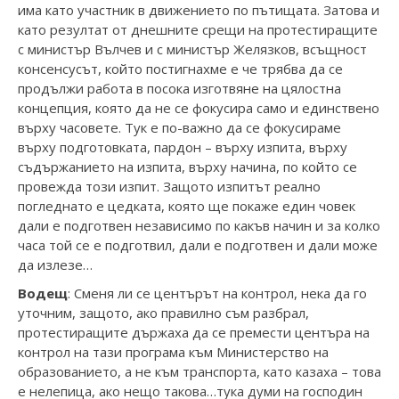
има като участник в движението по пътищата. Затова и
като резултат от днешните срещи на протестиращите
с министър Вълчев и с министър Желязков, всъщност
консенсусът, който постигнахме е че трябва да се
продължи работа в посока изготвяне на цялостна
концепция, която да не се фокусира само и единствено
върху часовете. Тук е по-важно да се фокусираме
върху подготовката, пардон – върху изпита, върху
съдържанието на изпита, върху начина, по който се
провежда този изпит. Защото изпитът реално
погледнато е цедката, която ще покаже един човек
дали е подготвен независимо по какъв начин и за колко
часа той се е подготвил, дали е подготвен и дали може
да излезе…
Водещ
: Сменя ли се центърът на контрол, нека да го
уточним, защото, ако правилно съм разбрал,
протестиращите държаха да се премести центъра на
контрол на тази програма към Министерство на
образованието, а не към транспорта, като казаха – това
е нелепица, ако нещо такова…тука думи на господин