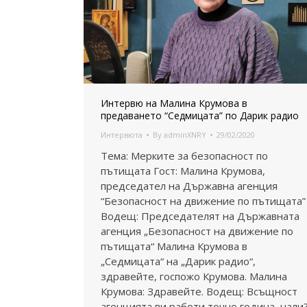
Интервю на Малина Крумова в
предаването “Седмицата” по Дарик радио
Интервюта
By
adminXNRY
29/02/2020
Тема: Мерките за безопасност по
пътищата Гост: Малина Крумова,
председател на Държавна агенция
“Безопасност на движение по пътищата”
Водещ: Председателят на Държавната
агенция „Безопасност на движение по
пътищата“ Малина Крумова в
„Седмицата“ на „Дарик радио“,
здравейте, госпожо Крумова. Малина
Крумова: Здравейте. Водещ: Всъщност
агенцията ви работи точно година, нали