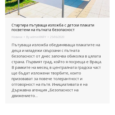
Стартира пътуваща изложба с детски плакати
посветени на пътната безопасност
Новини
By
adminXNRY
25/06/2020
Пътуваща изложба обединяваща плакатите на
деца и младежи свързани с пътната
безопасност от днес започва обиколка в цялата
страна. Първият град, който я посреща е Враца.
В рамките на месец в централната градска част
ще бъдат изложени творбите, които
призовават за повече толерантност и
отговорност на пътя. Инициативата е на
Държавна агенция „Безопасност на
движението…