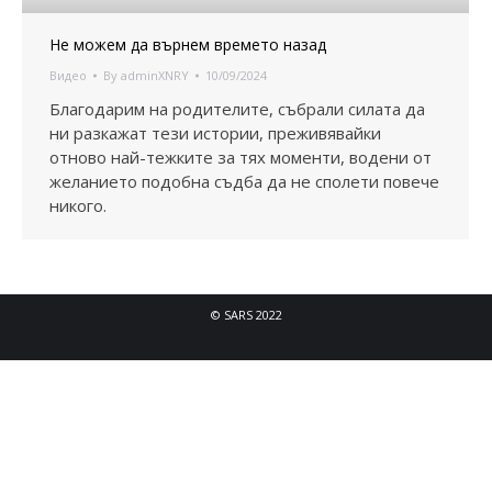
Не можем да върнем времето назад
Видео
By
adminXNRY
10/09/2024
Благодарим на родителите, събрали силата да
ни разкажат тези истории, преживявайки
отново най-тежките за тях моменти, водени от
желанието подобна съдба да не сполети повече
никого.
© SARS 2022