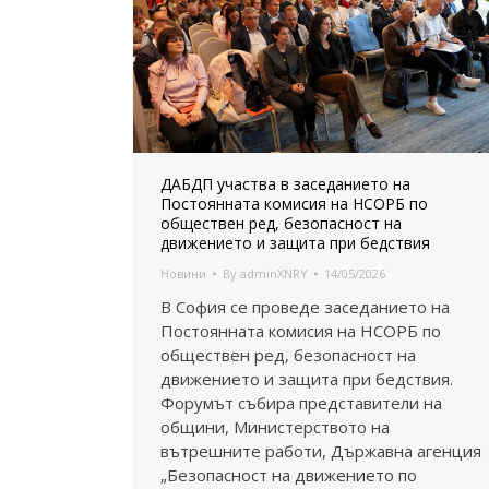
ДАБДП участва в заседанието на
Постоянната комисия на НСОРБ по
обществен ред, безопасност на
движението и защита при бедствия
Новини
By
adminXNRY
14/05/2026
В София се проведе заседанието на
Постоянната комисия на НСОРБ по
обществен ред, безопасност на
движението и защита при бедствия.
Форумът събира представители на
общини, Министерството на
вътрешните работи, Държавна агенция
„Безопасност на движението по