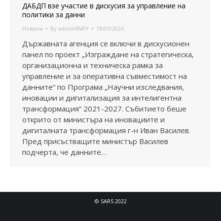
ДАБДП взе участие в дискусия за управление на
политики за данни
Новини
By
adminXNRY
19/05/2026
Държавната агенция се включи в дискусионен
панел по проект „Изграждане на стратегическа,
организационна и техническа рамка за
управление и за оперативна съвместимост на
данните“ по Програма „Научни изследвания,
иновации и дигитализация за интелигентна
трансформация“ 2021-2027. Събитието беше
открито от министъра на иновациите и
дигиталната трансформация г-н Иван Василев.
Пред присъстващите министър Василев
подчерта, че данните…
© SARS 2022