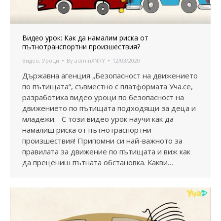
Видео урок: Как да намалим риска от
пътнотранспортни произшествия?
Видео
,
Уроци
By
adminXNRY
12/03/2020
Държавна агенция „Безопасност на движението
по пътищата“, съвместно с платформата Уча.се,
разработиха видео уроци по безопасност на
движението по пътищата подходящи за деца и
младежи. С този видео урок научи как да
намалиш риска от пътнотраспортни
произшествия! Припомни си най-важното за
правилата за движение по пътищата и виж как
да прецениш пътната обстановка. Какви…