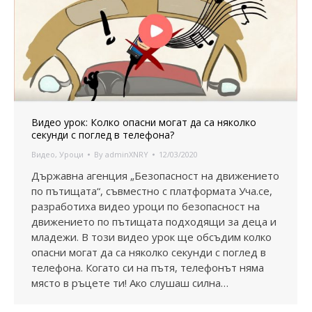
Видео урок: Колко опасни могат да са няколко
секунди с поглед в телефона?
Видео
,
Уроци
By
adminXNRY
12/03/2020
Държавна агенция „Безопасност на движението
по пътищата“, съвместно с платформата Уча.се,
разработиха видео уроци по безопасност на
движението по пътищата подходящи за деца и
младежи. В този видео урок ще обсъдим колко
опасни могат да са няколко секунди с поглед в
телефона. Когато си на пътя, телефонът няма
място в ръцете ти! Ако слушаш силна…