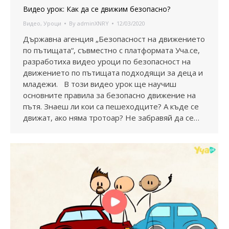
Видео урок: Как да се движим безопасно?
Видео
,
Уроци
By
adminXNRY
12/03/2020
Държавна агенция „Безопасност на движението
по пътищата“, съвместно с платформата Уча.се,
разработиха видео уроци по безопасност на
движението по пътищата подходящи за деца и
младежи. В този видео урок ще научиш
основните правила за безопасно движение на
пътя. Знаеш ли кои са пешеходците? А къде се
движат, ако няма тротоар? Не забравяй да се…