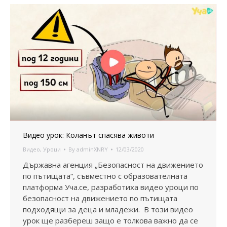
Видео урок: Коланът спасява животи
Видео
,
Уроци
By
adminXNRY
12/03/2020
Държавна агенция „Безопасност на движението
по пътищата“, съвместно с образователната
платформа Уча.се, разработиха видео уроци по
безопасност на движението по пътищата
подходящи за деца и младежи. В този видео
урок ще разбереш защо е толкова важно да се