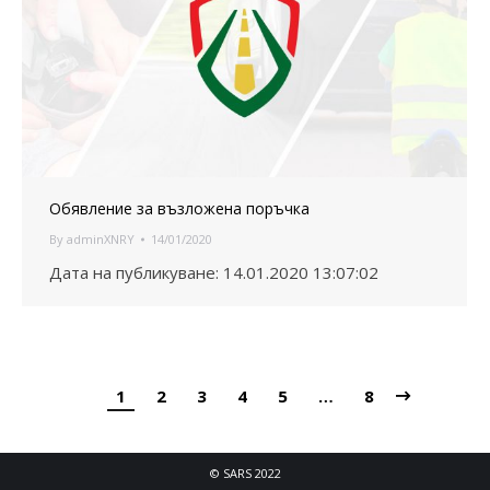
Обявление за възложена поръчка
By
adminXNRY
14/01/2020
Дата на публикуване: 14.01.2020 13:07:02
1
2
3
4
5
…
8
© SARS 2022