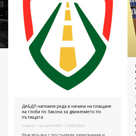
ДАБДП напомня реда и начина на плащане
.
на глоби по Закона за движението по
пътищата
а
Новини
By
adminXNRY
24/02/2026
Във връзка с постъпили запитвания и