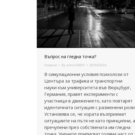
Въпрос на гледна точка?
Новини
By
adminXNRY
30/04/2026
В симулационни условия психолози от
Центъра за трафика и транспортни
науки към университета във Вюрцбург,
Германия, правят експерименти с
участници в движението, като повтарят
идентичната ситуация с разменени роли
Установява се, че хората възприемат
ситуациите на пътя не като принципни, 
пречупени през собствената им гледна
точка. Учените приписват голяма част от