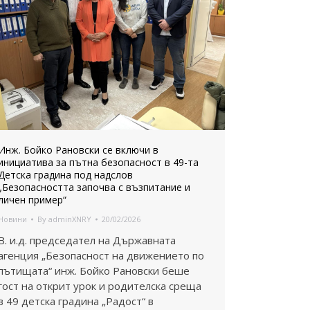
Инж. Бойко Рановски се включи в
инициатива за пътна безопасност в 49-та
Детска градина под надслов
„Безопасността започва с възпитание и
личен пример“
Новини
By
adminXNRY
20/02/2026
В. и.д. председател на Държавната
агенция „Безопасност на движението по
пътищата“ инж. Бойко Рановски беше
гост на открит урок и родителска среща
в 49 детска градина „Радост“ в