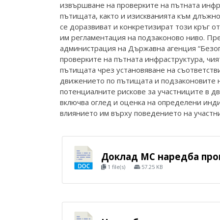
извършване на проверките на пътната инфр
пътищата, както и изискванията към длъжно
се доразвиват и конкретизират този кръг о
им регламентация на подзаконово ниво. Пр
администрация на Държавна агенция “Безо
проверките на пътната инфраструктура, чи
пътищата чрез установяване на съответстви
движението по пътищата и подзаконовите н
потенциалните рискове за участниците в д
включва оглед и оценка на определени инд
влиянието им върху поведението на участн
Доклад МС наредба про
1 file(s)
57.25 KB