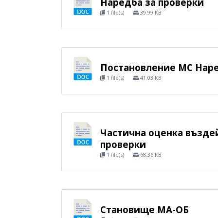
Наредба за проверки
1 file(s)
39.99 KB
Постановление МС Нар
1 file(s)
41.03 KB
Частична оценка възде
проверки
1 file(s)
68.36 KB
Становище МА-ОБ