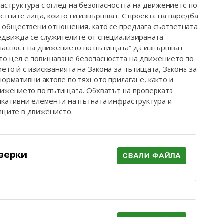
аструктура с оглед на безопасността на движението по
стните лица, които ги извършват. С проекта на наредба
т обществени отношения, като се предлага съответната
едвижда се служителите от специализираната
пасност на движението по пътищата” да извършват
ято цел е повишаване безопасността на движението по
ето ѝ с изискванията на Закона за пътищата, Закона за
ормативни актове по тяхното прилагане, както и
вижението по пътищата. Обхватът на проверката
икативни елементи на пътната инфраструктура и
иците в движението.
верки
СВАЛИ ФАЙЛА