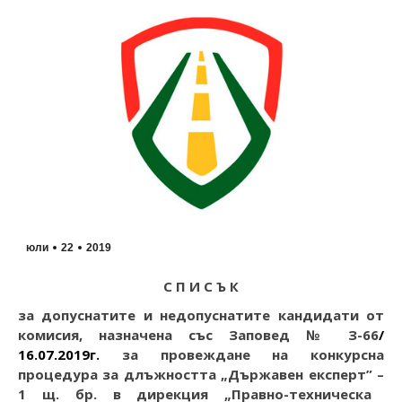
юли
22
2019
С П И С Ъ К
за допуснатите и недопуснатите кандидати от
комисия
,
назначена със Заповед № З-66
/
16.07.2019
г.
за провеждане на конкурсна
процедура за длъжността
„Държавен експерт”
–
1 щ. бр. в дирекция
„Правно-техническа