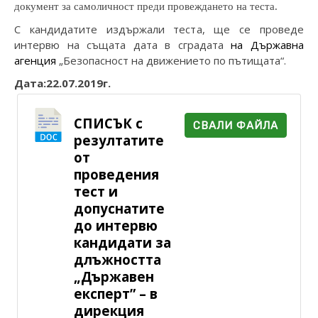
документ за самоличност преди провеждането на теста.
С кандидатите издържали теста, ще се проведе
интервю на същата дата в сградата
на Държавна
агенция
„Безопасност на движението по пътищата“.
Дата:22.07.2019г.
СПИСЪК с
СВАЛИ ФАЙЛА
резултатите
от
проведения
тест и
допуснатите
до интервю
кандидати за
длъжността
„Държавен
експерт” – в
дирекция