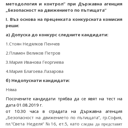
методология и контрол” при
Държавна агенция
„Безопасност на движението по пътищата”
I. Въз основа на преценката конкурсната комисия
реши:
а) Допуска до конкурс следните кандидати:
1.Стоян Недялков Пенчев
2.Пламен Великов Петров
3.Мария Иванова Георгиева
4.Мария Благоева Лазарова
б) Недопуснати кандидати:
Няма
Посочените кандидати трябва да се явят на тест на
дата 0
1
.08.2019 г.
от 10.30
часа
в сградата на Държавна агенция
„Безопасност на движението по пътищата“, гр.София,
пл.“Света Неделя“ №16, ет.5, като
следва да представят