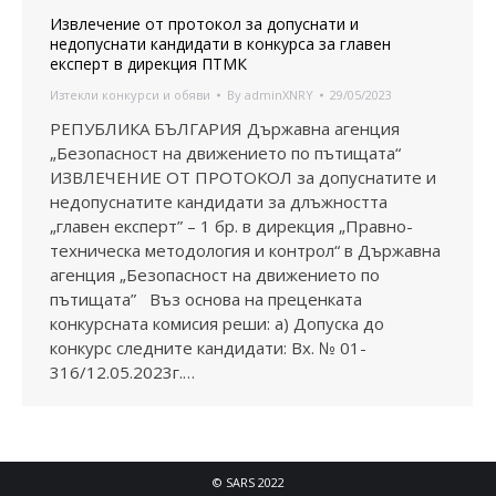
Извлечение от протокол за допуснати и
недопуснати кандидати в конкурса за главен
експерт в дирекция ПТМК
Изтекли конкурси и обяви
By
adminXNRY
29/05/2023
РЕПУБЛИКА БЪЛГАРИЯ Държавна агенция
„Безопасност на движението по пътищата“
ИЗВЛЕЧЕНИЕ ОТ ПРОТОКОЛ за допуснатите и
недопуснатите кандидати за длъжността
„главен експерт” – 1 бр. в дирекция „Правно-
техническа методология и контрол“ в Държавна
агенция „Безопасност на движението по
пътищата” Въз основа на преценката
конкурсната комисия реши: а) Допуска до
конкурс следните кандидати: Вх. № 01-
316/12.05.2023г.…
© SARS 2022