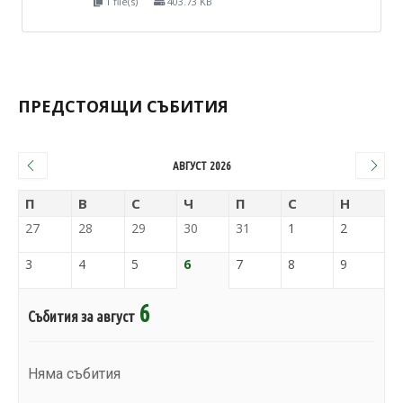
1 file(s)
403.73 KB
ПРЕДСТОЯЩИ СЪБИТИЯ
АВГУСТ 2026
П
В
С
Ч
П
С
Н
27
28
29
30
31
1
2
3
4
5
6
7
8
9
6
Събития за август
Няма събития