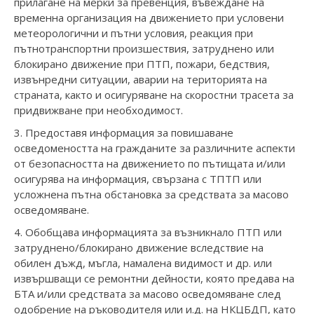
прилагане на мерки за превенция, въвеждане на
временна организация на движението при условени
метеорологични и пътни условия, реакция при
пътнотранспортни произшествия, затруднено или
блокирано движение при ПТП, пожари, бедствия,
извънредни ситуации, аварии на територията на
страната, както и осигуряване на скоростни трасета за
придвижване при необходимост.
3. Предоставя информация за повишаване
осведомеността на гражданите за различните аспекти
от безопасността на движението по пътищата и/или
осигурява на информация, свързана с ТПТП или
усложнена пътна обстановка за средствата за масово
осведомяване.
4. Обобщава информацията за възникнало ПТП или
затруднено/блокирано движение вследствие на
обилен дъжд, мъгла, намалена видимост и др. или
извършващи се ремонтни дейности, която предава на
БТА и/или средствата за масово осведомяване след
одобрение на ръководителя или и.д. на НКЦБДП, като