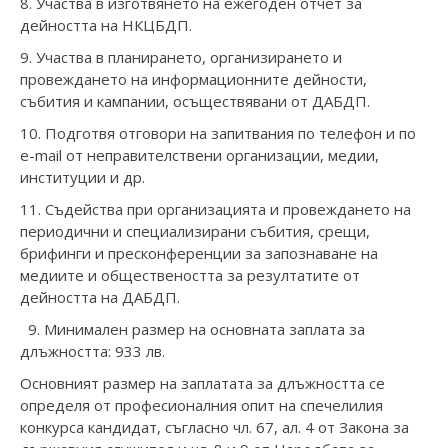
8. Участва в изготвянето на ежегоден отчет за
дейността на НКЦБДП.
9. Участва в планирането, организирането и
провеждането на информационните дейности,
събития и кампании, осъществявани от ДАБДП.
10. Подготвя отговори на запитвания по телефон и по
e-mail от неправителствени организации, медии,
институции и др.
11. Съдейства при организацията и провеждането на
периодични и специализирани събития, срещи,
брифинги и пресконференции за запознаване на
медиите и обществеността за резултатите от
дейността на ДАБДП.
9. Минимален размер на основната заплата за
длъжността: 933 лв.
Oсновният размер на заплатата за длъжността се
определя от професионалния опит на спечелилия
конкурса кандидат, съгласно чл. 67, ал. 4 от Закона за