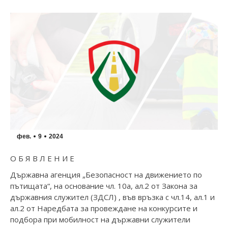
фев.
9
2024
О Б Я В Л Е Н И Е
Държавна агенция „Безопасност на движението по
пътищата“, на основание чл. 10а, ал.2 от Закона за
държавния служител (ЗДСЛ) , във връзка с чл.14, ал.1 и
ал.2 от Наредбата за провеждане на конкурсите и
подбора при мобилност на държавни служители