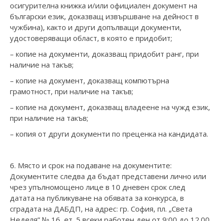
осигурителна книжка и/или официален документ на
български език, доказващ извършване на дейност в
чужбина), както и други допълващи документи,
удостоверяващи област, в която е придобит;
– копие на документи, доказващ придобит ранг, при
наличие на такъв;
– копие на документ, доказващ компютърна
грамотност, при наличие на такъв;
– копие на документ, доказващ владеене на чужд език,
при наличие на такъв;
– копия от други документи по преценка на кандидата.
6. Място и срок на подаване на документите:
Документите следва да бъдат представени лично или
чрез упълномощено лице в 10 дневен срок след
датата на публикуване на обявата за конкурса, в
сградата на ДАБДП, на адрес: гр. София, пл. „Света
Неделя” № 16, ет. 5 всеки работен ден от 9:00 до 12.00