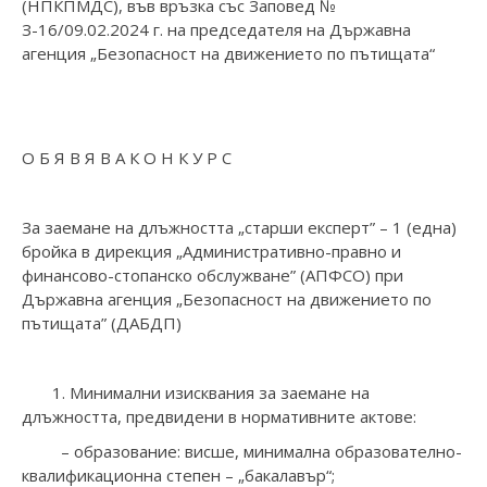
(НПКПМДС), във връзка със Заповед №
З-16/09.02.2024 г. на председателя на Държавна
агенция „Безопасност на движението по пътищата“
О Б Я В Я В А К О Н К У Р С
За заемане на длъжността „старши експерт” – 1 (една)
бройка в дирекция „Административно-правно и
финансово-стопанско обслужване” (АПФСО) при
Държавна агенция „Безопасност на движението по
пътищата” (ДАБДП)
1. Минимални изисквания за заемане на
длъжността, предвидени в нормативните актове:
– образование: висше, минимална образователно-
квалификационна степен – „бакалавър“;