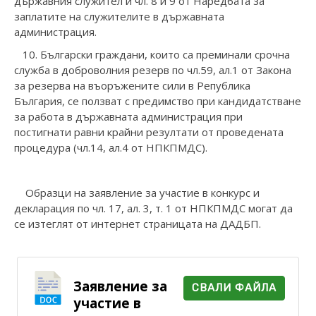
държавния служител и чл. 8 и 9 от Наредбата за
заплатите на служителите в държавната
администрация.
10. Български граждани, които са преминали срочна
служба в доброволния резерв по чл.59, ал.1 от Закона
за резерва на въоръжените сили в Република
България, се ползват с предимство при кандидатстване
за работа в държавната администрация при
постигнати равни крайни резултати от проведената
процедура (чл.14, ал.4 от НПКПМДС).
Образци на заявление за участие в конкурс и
декларация по чл. 17, ал. 3, т. 1 от НПКПМДС могат да
се изтеглят от интернет страницата на ДАДБП.
Заявление за
СВАЛИ ФАЙЛА
участие в