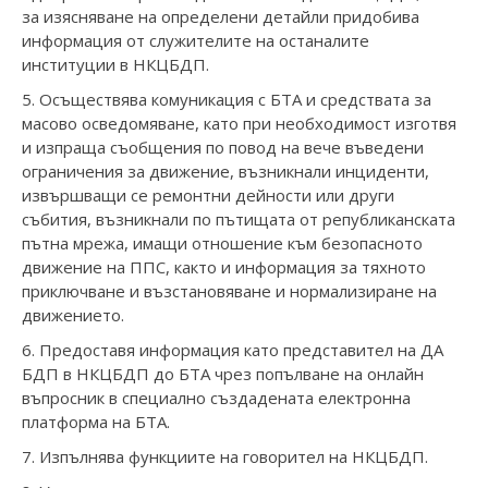
за изясняване на определени детайли придобива
информация от служителите на останалите
институции в НКЦБДП.
5. Осъществява комуникация с БТА и средствата за
масово осведомяване, като при необходимост изготвя
и изпраща съобщения по повод на вече въведени
ограничения за движение, възникнали инциденти,
извършващи се ремонтни дейности или други
събития, възникнали по пътищата от републиканската
пътна мрежа, имащи отношение към безопасното
движение на ППС, както и информация за тяхното
приключване и възстановяване и нормализиране на
движението.
6. Предоставя информация като представител на ДА
БДП в НКЦБДП до БТА чрез попълване на онлайн
въпросник в специално създадената електронна
платформа на БТА.
7. Изпълнява функциите на говорител на НКЦБДП.