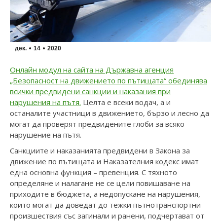
дек.
14
2020
Онлайн модул на сайта на Държавна агенция
„Безопасност на движението по пътищата“ обединява
всички предвидени санкции и наказания при
нарушения на пътя.
Целта е всеки водач, а и
останалите участници в движението, бързо и лесно да
могат да проверят предвидените глоби за всяко
нарушение на пътя.
Санкциите и наказанията предвидени в Закона за
движение по пътищата и Наказателния кодекс имат
една основна функция – превенция. С тяхното
определяне и налагане не се цели повишаване на
приходите в бюджета, а недопускане на нарушения,
които могат да доведат до тежки пътнотранспортни
произшествия със загинали и ранени, подчертават от