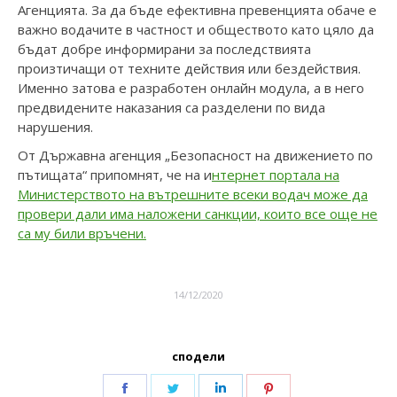
Агенцията. За да бъде ефективна превенцията обаче е
важно водачите в частност и обществото като цяло да
бъдат добре информирани за последствията
произтичащи от техните действия или бездействия.
Именно затова е разработен онлайн модула, а в него
предвидените наказания са разделени по вида
нарушения.
От Държавна агенция „Безопасност на движението по
пътищата“ припомнят, че на и
нтернет портала на
Министерството на вътрешните всеки водач може да
провери дали има наложени санкции, които все още не
са му били връчени.
14/12/2020
сподели