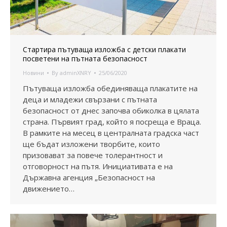
Стартира пътуваща изложба с детски плакати
посветени на пътната безопасност
Новини
By
adminXNRY
25/06/2020
Пътуваща изложба обединяваща плакатите на
деца и младежи свързани с пътната
безопасност от днес започва обиколка в цялата
страна. Първият град, който я посреща е Враца.
В рамките на месец в централната градска част
ще бъдат изложени творбите, които
призовават за повече толерантност и
отговорност на пътя. Инициативата е на
Държавна агенция „Безопасност на
движението…