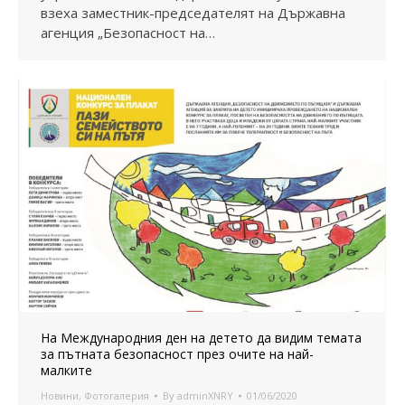
взеха заместник-председателят на Държавна
агенция „Безопасност на…
На Международния ден на детето да видим темата
за пътната безопасност през очите на най-
малките
Новини
,
Фотогалерия
By
adminXNRY
01/06/2020