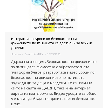
Интерактивни уроци по безопасност на
движението по пътищата са достъпни за всички
ученици
Новини
By
adminXNRY
15/03/2020
Държавна агенция „Безопасност на движението
по пътищата“, съвместно с образователната
платформа Уча.се, разработиха видео уроци по
безопасност на движението по пътищата,
подходящи за деца и младежи. Те са налични
както на сайта на ДАБДП, така и на интернет
адреса на платформата. Видео уроците са общо
5 и могат да бъдат гледани напълно безплатно.
В тях…