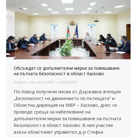
Обсъждат се допълнителни мерки за повишаване
на пътната безопасност в област Хасково
Новини
By
adminXNRY
05/05/2020
По повод получени писма от Държавна агенция
„Безопасност на движението по пътищата“ и
Областна дирекция на МВР – Хасково, днес се
проведе среща за набелязване на
допълнителни мерки за повишаване на пътната
безопасност в област Хасково. В нея участие
взеха областният управител д-р Стефка