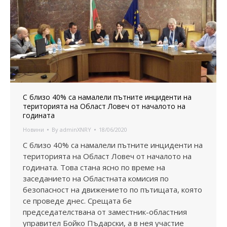
С близо 40% са намалели пътните инциденти на
територията на Област Ловеч от началото на
годината
Новини
By
adminXNRY
18/06/2020
С близо 40% са намалели пътните инциденти на
територията на Област Ловеч от началото на
годината. Това стана ясно по време на
заседанието на Областната комисия по
безопасност на движението по пътищата, която
се проведе днес. Срещата бе
председателствана от заместник-областния
управител Бойко Пъдарски, а в нея участие