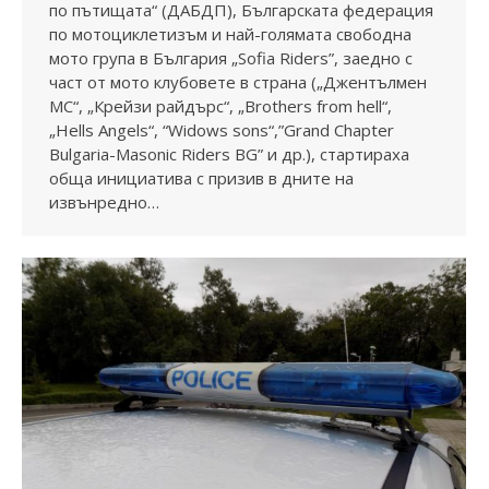
по пътищата“ (ДАБДП), Българската федерация
по мотоциклетизъм и най-голямата свободна
мото група в България „Sofia Riders”, заедно с
част от мото клубовете в страна („Джентълмен
МС“, „Крейзи райдърс“, „Brothers from hell“,
„Hells Angels“, “Widows sons“,”Grand Chapter
Bulgaria-Masonic Riders BG” и др.), стартираха
обща инициатива с призив в дните на
извънредно…