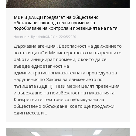
МВР и ДАБДП предлагат на обществено
обсъждане законодателни промени за
подобряване на контрола и превенцията на пътя
Новини
By
adminXNRY
22/05/2020
Държавна агенция „Безопасност на движението
по пътищата“ и Министерството на вътрешните
работи инициират промени, с които да се
въведе едноетапност на
административнонаказателната процедура за
нарушения по Закона за движението по
пътищата (ЗДвП). Тези мерки целят превенция
и въвеждане нa неизбежност на наказанията.
Конкретните текстове са публикувани за
обществено обсъждане, което ще продължи
един месец и…