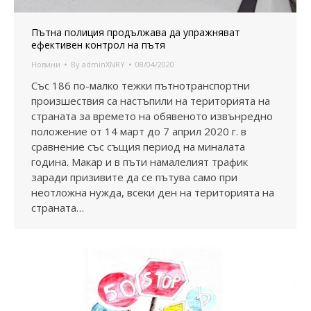
Пътна полиция продължава да упражняват
ефективен контрол на пътя
Новини
By
adminXNRY
08/04/2020
Със 186 по-малко тежки пътнотранспортни
произшествия са настъпили на територията на
страната за времето на обявеното извънредно
положение от 14 март до 7 април 2020 г. в
сравнение със същия период на миналата
година. Макар и в пъти намалелият трафик
заради призивите да се пътува само при
неотложна нужда, всеки ден на територията на
страната…