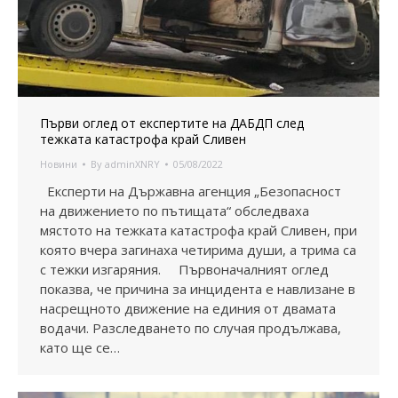
Първи оглед от експертите на ДАБДП след
тежката катастрофа край Сливен
Новини
By
adminXNRY
05/08/2022
Експерти на Държавна агенция „Безопасност
на движението по пътищата“ обследваха
мястото на тежката катастрофа край Сливен, при
която вчера загинаха четирима души, а трима са
с тежки изгаряния. Първоначалният оглед
показва, че причина за инцидента е навлизане в
насрещното движение на единия от двамата
водачи. Разследването по случая продължава,
като ще се…