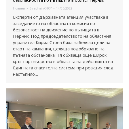
безопасността по пътищата в област Перник
Новини
By
adminXNRY
14/06/2022
Експерти от Държавната агенция участваха в
заседанието на областната комисия по
безопасност на движение по пътищата в
Перник. Под председателството на областния
управител Кирил Стоев бяха набеляза цели за
старт на кампания, целяща подобряване на
пътната обстановка. Тя обхваща още широк
кръг партньорства в областта на действията на
Единната спасителна система при реакция след
настъпило…