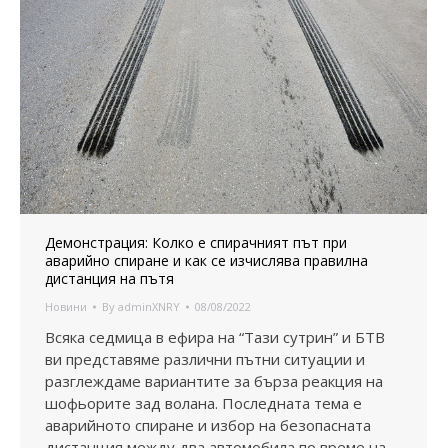
Демонстрация: Колко е спирачният път при
аварийно спиране и как се изчислява правилна
дистанция на пътя
Новини
By
adminXNRY
08/08/2022
Всяка седмица в ефира на “Тази сутрин” и БТВ
ви представяме различни пътни ситуации и
разглеждаме вариантите за бърза реакция на
шофьорите зад волана. Последната тема е
аварийното спиране и избор на безопасната
дистанция между два автомобила по време на