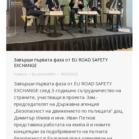
Завърши първата фаза от EU ROAD SAFETY
EXCHANGE
Новини
By
adminXNRY
18/05/2022
Завърши първата фаза от EU ROAD SAFETY
EXCHANGE след 3-годишно сътрудничество на
страните, участващи в проекта. Зам.-
председателят на Държавна агенция
„Безопасност на движението по пътищата“ доц.
Димитър Илиев и инж. Иван Петков
представиха работата на екипа ѝ и новите
концепции за подобряването на пътната
безопасност в България пред членовете на