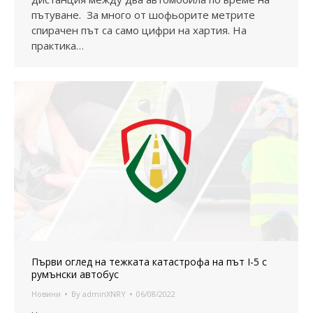
пътуване. За много от шофьорите метрите
спирачен път са само цифри на хартия. На
практика…
Първи оглед на тежката катастрофа на път I-5 с
румънски автобус
Новини
By
adminXNRY
06/08/2022