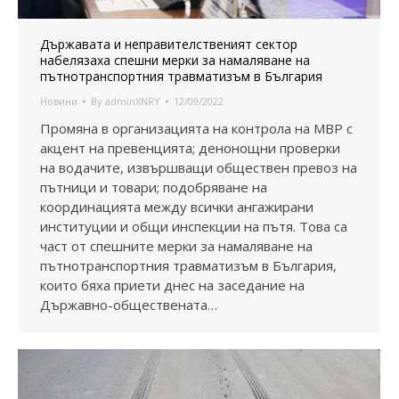
Държавата и неправителственият сектор
набелязаха спешни мерки за намаляване на
пътнотранспортния травматизъм в България
Новини
By
adminXNRY
12/09/2022
Промяна в организацията на контрола на МВР с
акцент на превенцията; денонощни проверки
на водачите, извършващи обществен превоз на
пътници и товари; подобряване на
координацията между всички ангажирани
институции и общи инспекции на пътя. Това са
част от спешните мерки за намаляване на
пътнотранспортния травматизъм в България,
които бяха приети днес на заседание на
Държавно-обществената…