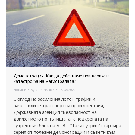
Демонстрация: Как да действаме при верижна
катастрофа на магистралата?
Новини
By
adminXNRY
05/08/2022
С оглед на засиления летен трафик и
зачестилите транспортни произшествия,
Държавната агенция “Безопасност на
движението по пътищата” с подкрепата на
сутрешния блок на БТВ – “Тази сутрин” стартира
серия от полезни демонстрации и съвети към