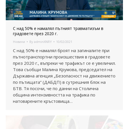
С над 50% е намалял пътният травматизъм в
градовете през 2020 г.
Новини
By
adminXNRY
10/02/2021
С над 50% е намалял броят на загиналите при
пътнотранспортни произшествия в градовете
през 2020 г., въпреки че трафикът се е увеличил.
Това съобщи Малина Крумова, председател на
Държавна агенция „Безопасност на движението
по пътищата“ (ДАБДП) в сутрешния блок на
БТВ. Тя посочи, че по данни на Столична
община интензивността на трафика по
натоварените кръстовища…