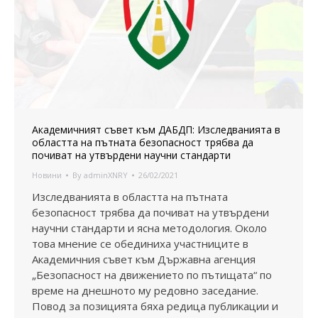
Академичният съвет към ДАБДП: Изследванията в
областта на пътната безопасност трябва да
почиват на утвърдени научни стандарти
Новини
By
adminXNRY
26/02/2021
Изследванията в областта на пътната
безопасност трябва да почиват на утвърдени
научни стандарти и ясна методология. Около
това мнение се обединиха участниците в
Академичния съвет към Държавна агенция
„Безопасност на движението по пътищата“ по
време на днешното му редовно заседание.
Повод за позицията бяха редица публикации и