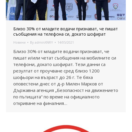
Близо 30% от младите водачи признават, че пишат
съобщения на телефона си, докато шофират
Новини
By
adminXNRY
14/05/2021
Близо 30% от младите водачи признават, че
пишат и/или четат съобщения на мобилните си
телефони, докато шофират. Тези данни са
резултат от проучване сред близо 1200
шофьори на възраст до 26 г. Те бяха
оповестени днес от д-р Милен Марков от
Държавна агенция „Безопасност на движението
по пътищата“ по време на официалното
откриване на финалния…