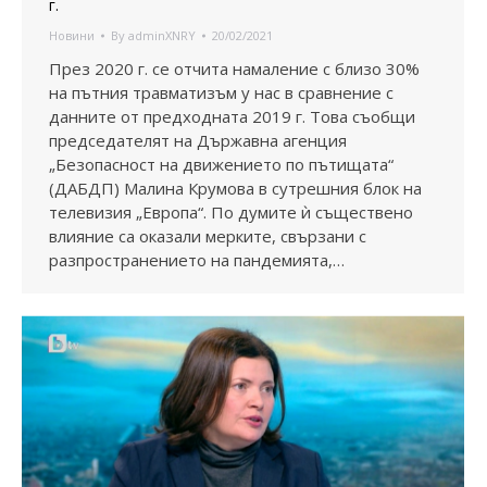
г.
Новини
By
adminXNRY
20/02/2021
През 2020 г. се отчита намаление с близо 30%
на пътния травматизъм у нас в сравнение с
данните от предходната 2019 г. Това съобщи
председателят на Държавна агенция
„Безопасност на движението по пътищата“
(ДАБДП) Малина Крумова в сутрешния блок на
телевизия „Европа“. По думите ѝ съществено
влияние са оказали мерките, свързани с
разпространението на пандемията,…