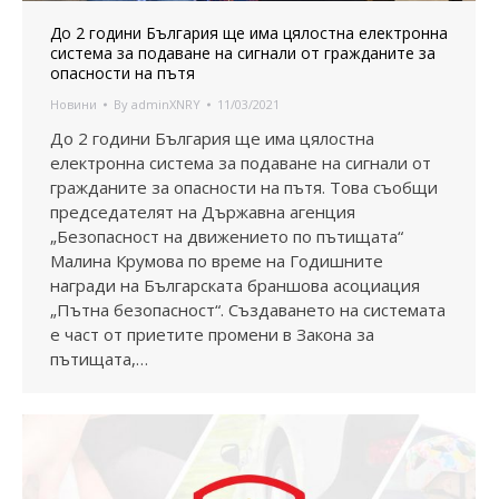
До 2 години България ще има цялостна електронна
система за подаване на сигнали от гражданите за
опасности на пътя
Новини
By
adminXNRY
11/03/2021
До 2 години България ще има цялостна
електронна система за подаване на сигнали от
гражданите за опасности на пътя. Това съобщи
председателят на Държавна агенция
„Безопасност на движението по пътищата“
Малина Крумова по време на Годишните
награди на Българската браншова асоциация
„Пътна безопасност“. Създаването на системата
е част от приетите промени в Закона за
пътищата,…