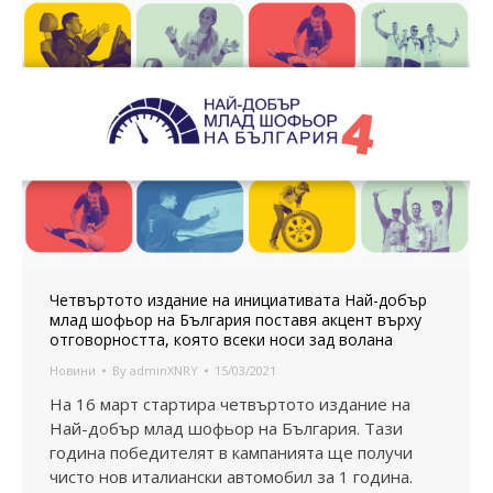
Четвъртото издание на инициативата Най-добър
млад шофьор на България поставя акцент върху
отговорността, която всеки носи зад волана
Новини
By
adminXNRY
15/03/2021
На 16 март стартира четвъртото издание на
Най-добър млад шофьор на България. Тази
година победителят в кампанията ще получи
чисто нов италиански автомобил за 1 година.