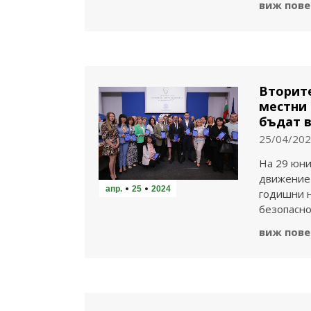
виж пове
Вторите
местни 
бъдат в
25/04/20
На 29 юни
движениет
апр.
25
2024
годишни н
безопасн
виж пове