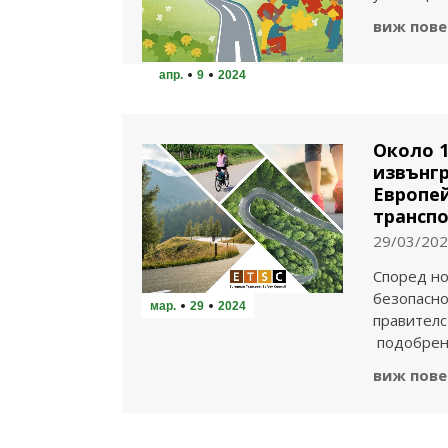
виж пове
апр.
9
2024
Около 1
извънг
Европей
трансп
29/03/20
Според но
безопасно
мар.
29
2024
правителс
подобрен
виж пове