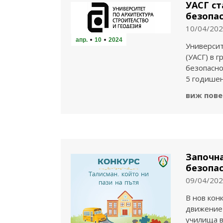
УАСГ ст
безопа
10/04/20
апр.
10
2024
Университ
(УАСГ) в 
безопасно
5 годише
виж пове
Започна
безопас
09/04/20
В нов кон
движениет
училища в