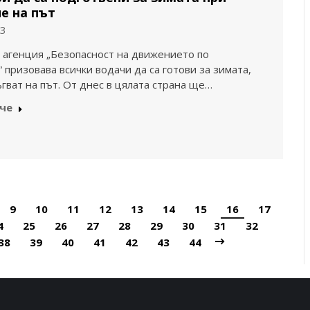
е на път
23
агенция „Безопасност на движението по
 призовава всички водачи да са готови за зимата,
ъгват на път. От днес в цялата страна ще…
че
9
10
11
12
13
14
15
16
17
4
25
26
27
28
29
30
31
32
38
39
40
41
42
43
44