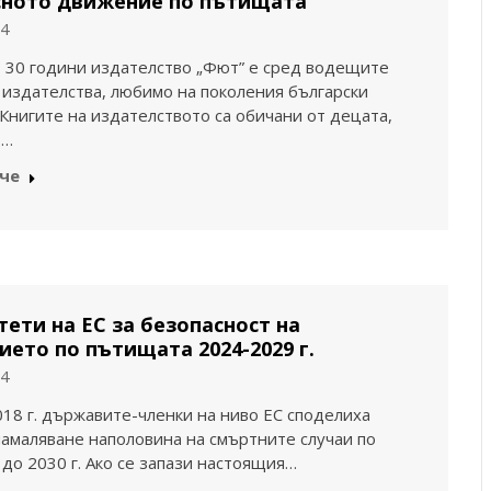
сното движение по пътищата
24
 30 години издателство „Фют” е сред водещите
 издателства, любимо на поколения български
 Книгите на издателството са обичани от децата,
т…
че
ети на ЕС за безопасност на
ето по пътищата 2024-2029 г.
24
18 г. държавите-членки на ниво ЕС споделиха
намаляване наполовина на смъртните случаи по
до 2030 г. Ако се запази настоящия…