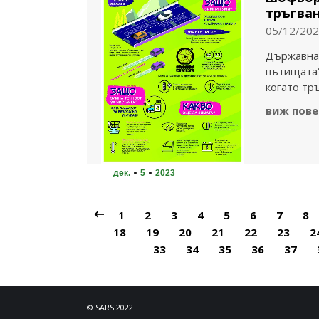
тръгван
05/12/20
Държавна 
пътищата“
когато тр
виж пове
дек.
5
2023
1
2
3
4
5
6
7
8
18
19
20
21
22
23
2
33
34
35
36
37
© SARS 2022