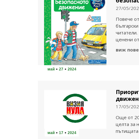
безопа
27/05/20
Повече от
български
читатели.
ценени о
виж пове
май
27
2024
Приорит
движени
17/05/20
Още от 20
целта за 
пътищата 
май
17
2024