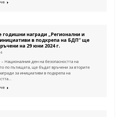
че
 годишни награди „Регионални и
инициативи в подкрепа на БДП“ ще
ръчени на 29 юни 2024 г.
24
 – Националния ден на безопасността на
о по пътищата, ще бъдат връчени за вторите
агради за инициативи в подкрепа на
остта…
че