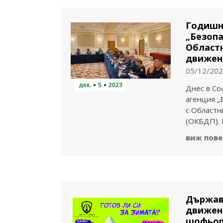
Годишн
„Безопа
Областн
движен
05/12/20
дек.
5
2023
Днес в Со
агенция „
с Областн
(ОКБДП).
виж пове
Държавн
движен
шофьори