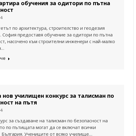
артира обучения за одитори по пътна
сност
24
етът по архитектура, строителство и геодезия
гр. София предоставя обучение за одитори по пътна
ст, насочено към строителни инженери с най-малко
н…
че
 нов училищен конкурс за талисман по
ност на пътя
24
курс за създаване на талисман по безопасност на
о по пътищата могат да се включат всички
 България. Учениците от всяко училище…