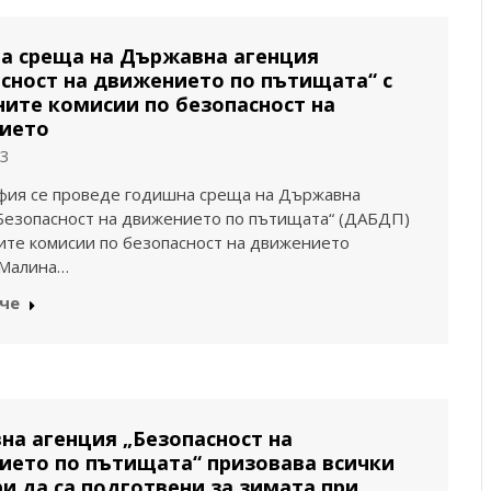
а среща на Държавна агенция
сност на движението по пътищата“ с
ите комисии по безопасност на
ието
23
фия се проведе годишна среща на Държавна
Безопасност на движението по пътищата“ (ДАБДП)
ите комисии по безопасност на движението
 Малина…
че
а агенция „Безопасност на
ието по пътищата“ призовава всички
 да са подготвени за зимата при