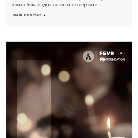
които бяха подготвени от експертите…
виж повече