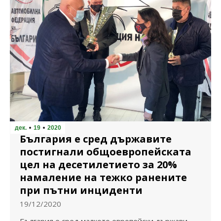
дек.
19
2020
България е сред държавите
постигнали общоевропейската
цел на десетилетието за 20%
намаление на тежко ранените
при пътни инциденти
19/12/2020
България е сред малкото европейски държави