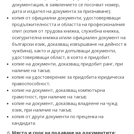
документация, в заявлението се посочват номер,
дата и издател на документа за признаване);
копия от официални документи, удостоверяващи
продължителността и областта на професионалния
опит (копия от трудова книжка, служебна книжка,
осигурителна книжка и/или официален документ на
български език, доказващ извършване на дейност в
чужбина), както и други допълващи документи,
удостоверяващи област, в която е придобит.
копие на документи, доказващ придобит ранг, при
наличие на такъв;
копие на удостоверение за придобита юридическа
правоспособност;
копие на документ, доказващ компютърна
грамотност, при наличие на такъв;
копие на документ, доказващ владеене на чужд
език, при наличие на такъв;
копия от други документи по преценка на
кандидата.
Място и срок на подаване на документите: