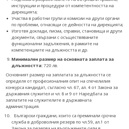
инструкции и процедури от компетентността на
дирекцията;
Участва в работни групи и комисии на други органи
по проблеми, отнасящи се дейността на дирекцията;
Изготвя доклади, писма, справки, становища и други
документи, свързани с осъществяваните
функционални задължения, в рамките на
компетенциите на длъжността и др.
Минимален размер на основната заплата за
длъжността:
720 лв.
Oсновният размер на заплатата за длъжността се
определя от професионалния опит на спечелилия
конкурса кандидат, съгласно чл. 67, ал. 4 от Закона за
държавния служител и чл. 8 и 9 от Наредбата за
заплатите на служителите в държавната
администрация.
Български граждани, които са преминали срочна
служба в доброволния резерв по чл.59, ал.1 от
Закона за резерва на въоръжените сили в