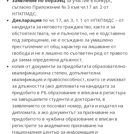
заявление по образец
за участие в конкурс,
съгласно Приложение № 3 към чл.17 ал. 2 от
НПКПМДС;
Декларация
по чл. 17, ал. 3, т. 1 от НПКПМДС – от
кандидата за неговото гражданство, както и за
обстоятелствата, че е пълнолетно, не е подставено
под запрещение, не е осъждано за умишлено
престъпление от общ характер на лишаване от
свобода и не е лишено по съответен ред от правото
да заема определена длъжност;
копия от документи за придобитата образователно-
квалификационна степен, допълнителна
квалификация и правоспособност, които се изискват
за длъжността (ако дипломата на кандидата за
придобито в РБ образование е вписана в регистъра
на завършилите студенти и докторанти, в
заявлението се посочват номер, дата и издател на
дипломата, а ако документът за признаване на
придобитото в чужбина образование е вписан в
регистрите за академично признаване на
Националния център за информация и