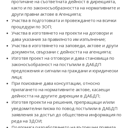
протичане на съответната дейност в дирекцията,
както и по законосъобразността на нормативните и
други правни актове в Агенцията;
Участва в подготовката и провеждането на всички
процедури по ЗОП;
Участва в изготвянето на проекти на договори и
дава указания за правилното им изпълнение;
Участва в изготвянето на заповеди, актове и други
документи, свързани с дейността на агенцията;
Изготвя проект на отговори и дава становища по
законосъобразност на постъпили в ДАБДП
предложения и сигнали на граждани и юридически
лица;
При поискване дава консултации, относно
прилагането на нормативните актове, касаещи
дейността на другите дирекции в ДАБДП;
Изготвя проекти на решения, препращащи и/или
уведомителни писма по повод постъпили в ДАБДП
заявления за достъп до обществена информация по
реда на ЗДОИ;
Подпомага разработването на вътрешни правила,