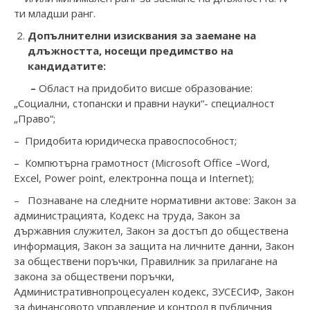
ти младши ранг.
Допълнителни
изисквания за заемане на
длъжността, носещи предимство на
кандидатите
:
–
Област на придобито висше образование:
„Социални, стопански и правни науки“- специалност
„Право“;
– Придобита юридическа правоспособност;
– Компютърна грамотност (Microsoft Office –Word,
Excel, Power point, електронна поща и Internet);
– Познаване на следните нормативни актове: Закон за
администрацията, Кодекс на труда, Закон за
държавния служител, Закон за достъп до обществена
информация, Закон за защита на личните данни, Закон
за обществени поръчки, Правилник за прилагане на
закона за обществени поръчки,
Административнопроцесуален кодекс, ЗУСЕСИФ, Закон
за финансовото управление и контрол в публичния