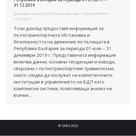
31.12.2019
Доклади и анализи
,
Обобщени доклади
By
adminXNRY
31/12/2019
Този доклад предоставя информация за
пътнотранспортната обстановка и
безопасността на движение по пътищата в
Република България за периода 01 юли – 31
декември 2019 г. Представената информация
включва данни, основни тенденции и изводи,
свързани с пътнотранспортния травматизъм,
които следва да послужат на компетентните
институции в управлението на БДП като
комплексна система, позволяваща анализ на
всички…
© SARS 2022