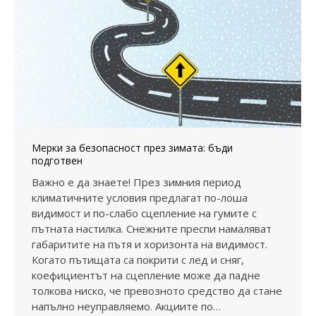
Мерки за безопасност през зимата: бъди
подготвен
Важно е да знаете! През зимния период
климатичните условия предлагат по-лоша
видимост и по-слабо сцепление на гумите с
пътната настилка. Снежните преспи намаляват
габаритите на пътя и хоризонта на видимост.
Когато пътищата са покрити с лед и сняг,
коефициентът на сцепление може да падне
толкова ниско, че превозното средство да стане
напълно неуправляемо. Акциите по…