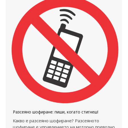
Разсеяно шофиране: пиши, когато стигнеш!
Какво е разсеяно шофиране? Разсеяното
шофиране е управлението на моторно превозно