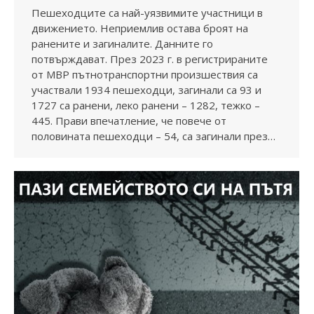
Пешеходците са най-уязвимите участници в
движението. Неприемлив остава броят на
ранените и загиналите. Данните го
потвърждават. През 2023 г. в регистрираните
от МВР пътнотранспортни произшествия са
участвали 1934 пешеходци, загинали са 93 и
1727 са ранени, леко ранени – 1282, тежко –
445. Прави впечатление, че повече от
половината пешеходци – 54, са загинали през…