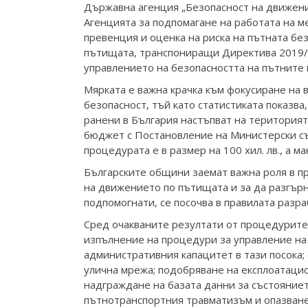
Държавна агенция „Безопасност на движение
Агенцията за подпомагане на работата на м
превенция и оценка на риска на пътната бе
пътищата, транспониращи Директива 2019/1
управлението на безопасността на пътните
Мярката е важна крачка към фокусиране на
безопасност, тъй като статистиката показва
ранени в България настъпват на територият
бюджет с Постановление на Министерски съ
процедурата е в размер на 100 хил. лв., а ма
Българските общини заемат важна роля в п
на движението по пътищата и за да разгър
подпомогнати, се посочва в правилата разр
Сред очакваните резултати от процедурите
изпълнение на процедури за управление на
административния капацитет в тази посока;
улична мрежа; подобряване на експлоатаци
надграждане на базата данни за състояниет
пътнотранспортния травматизъм и опазване