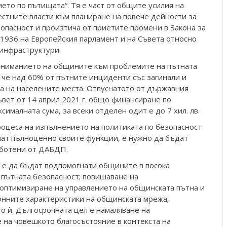
то по пътищата“. Тя е част от общите усилия на
естните власти към планиране на повече дейности за
зопасност и произтича от приетите промени в Закона за
936 на Европейския парламент и на Съвета относно
 инфраструктури.
 вниманието на общините към проблемите на пътната
, че над 60% от пътните инциденти със загинали и
а на населените места. Отпуснатото от държавния
вет от 14 април 2021 г. общо финансиране по
ксималната сума, за всеки отделен одит е до 7 хил. лв.
роцеса на изпълнението на политиката по безопасност
нат пълноценно своите функции, е нужно да бъдат
аботени от ДАБДП.
 е да бъдат подпомогнати общините в посока
 пътната безопасност; повишаване на
 оптимизиране на управлението на общинската пътна и
онните характеристики на общинската мрежа;
о ѝ. Дългосрочната цел е намаляване на
 на човешкото благосъстояние в контекста на